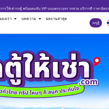
ิการให้เช่ารถตู้ พร้อมคนขับ VIP แบบครบวงจร รถสวย บริการดี ราคามิตร
ของเรา
บทความ
ผลงานล่าสุด
เมนู