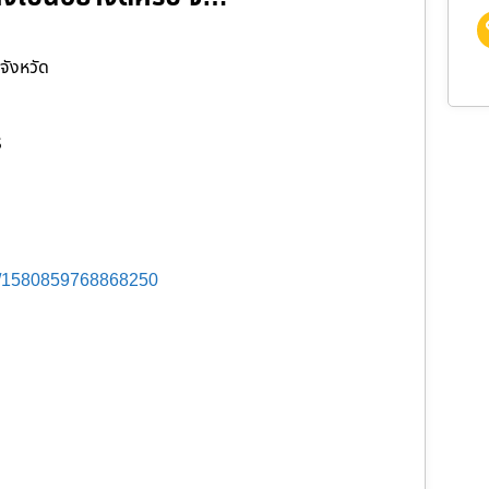
จังหวัด
S
s/1580859768868250