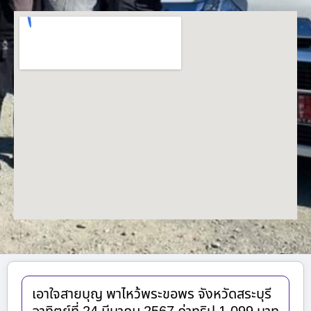
เอาใจสายบุญ พาไหว้พระขอพร จังหวัดสระบุรี