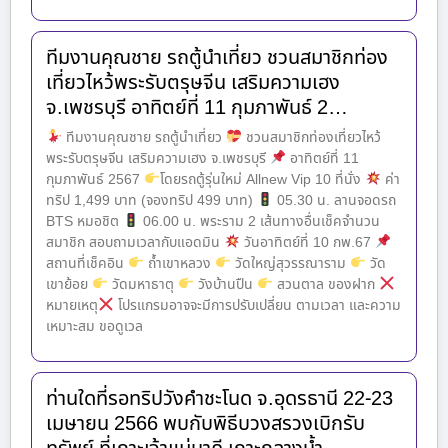
ทีมงานคุณชาย รถตู้นำเที่ยว ชวนสมาชิกท่อง
เที่ยวไหว้พระรับตรุษจีน เสริมความเฮง
จ.เพชรบุรี อาทิตย์ที่ 11 กุมภาพันธ์ 2…
ทีมงานคุณชาย รถตู้นำเที่ยว
ชวนสมาชิกท่องเที่ยวไหว้
พระรับตรุษจีน เสริมความเฮง จ.เพชรบุรี
อาทิตย์ที่ 11
กุมภาพันธ์ 2567
โดยรถตู้รุ่นใหม่ Allnew Vip 10 ที่นั่ง
ค่า
ทริป 1,499 บาท (จองทริป 499 บาท)
05.30 น. ลานจอดรถ
BTS หมอชิต
06.00 น. พระราม 2 เส้นทางอื่นเช็คจำนวน
สมาชิก สอบถามเวลากับแอดมิน
วันอาทิตย์ที่ 10 กพ.67
สถานที่เช็คอิน
ถ้ำเขาหลวง
วัดใหญ่สุวรรณาราม
วัด
เขาย้อย
วัดมหาธาตุ
วังบ้านปืน
สวนตาล ของฝาก
หมายเหตุ
โปรแกรมอาจจะมีการปรับเปลี่ยน ตามเวลา และความ
เหมาะสม ขอดูเวล
ท่านใดที่รอทริปวังคำชะโนด จ.อุดรธานี 22-23
เมษายน 2566 พบกับพิธีบวงสรวงเบิกรับ