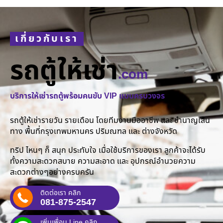
เกี่ยวกับเรา
รถตู้ให้เช่า
.com
บริการให้เช่ารถตู้พร้อมคนขับ VIP แบบครบวงจร
รถตู้ให้เช่ารายวัน รายเดือน โดยทีมงานมืออาชีพ และ ชำนาญเส้น
ทาง พื้นที่กรุงเทพมหานคร ปริมณฑล และ ต่างจังหวัด
ทริป ไหนๆ ก็ สนุก ประทับใจ เมื่อใช้บริการของเรา ลูกค้าจะได้รับ
ทั้งความสะดวกสบาย ความสะอาด และ อุปกรณ์อำนวยความ
สะดวกต่างๆอย่างครบครัน
ติดต่อเรา คลิก
081-875-2547
เพิ่มเพื่อน Line คลิก