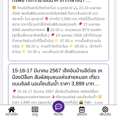
ทรัพย์ ที่เกาะเจ้าแม่นาคี เกาะกลางน้ำ …
ท่านใดที่รอทริปวังคำชะโนด จ.อุดรธานี
22-23 เมษายน
2566 พบกับพิธีบวงสรวงเบิกรับทรัพย์ ที่เกาะเจ้าแม่นาคี เกาะ
กลางน้ำ ในจ.อุดรธานี
ค่าทริป 2,099 บาท ทริปนี้เป็นทริปบวง
สรวง ราคานี้รวมค่าใช้จ่ายในพิธีบวงสรวงแล้ว
22 เมษายน
2566 ออกเดินทางจาก
19.00 น. ลานจอดรถ BTS หมอชิต
(จุดอื่นเช็คเวลาอีกครั้งค่ะ)
23 เมษายน 2566 (เช้าที่บ้านดุง
ทำภาระกิจส่วนตัวที่ปั้มน้ำมัน)
07.00 น. ทานมื้อเช้า(รวมใน
ทริป)
08.20 น. ศาลเก่าวังคำชะโนด
09.00 น. เข้าวังคำ
ชะโนด
10.30 น. เกาะเจ้าแม่นาคี เริ่มพิธีบวงสรวง
15-16-17 มีนาคม 2567 เช็คอินบ้านอีต่อง เห
มืองปิล็อก สัมผัสชุมชนแห่งสายหมอก เที่ยว
แบบชิลล์ นอนโซนริมน้ำ ราคา 3,899 บาท…
15-16-17 มีนาคม 2567 เช็คอินบ้านอีต่อง เหมืองปิล็อก
สัมผัสชุมชนแห่งสายหมอก
เที่ยวแบบชิลล์ นอนโซนริมน้ำ
ราคา 3,899 บาท (จองทริป 1,500 บาท/ที่นั่ง)
ที่พัก : Love
ปิล๊อก โฮมสเตย์, บ้านอีต่อง-ปิล๊อก
จุดเช็คอิน
หมู่บ้านอี
ต่อง
399 โค้งสู่ “อิต่อง”
เนินช้างศึก
น้ำตกจ๊อกกระดิ่น
หน้าหลัก
เมนู
จองรถ
เพิ่มเติม
ติดต่อ