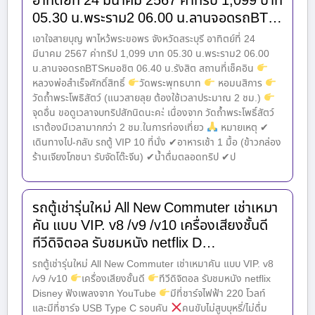
อาทิตย์ที่ 24 มีนาคม 2567 ค่าทริป 1,099 บาท
05.30 น.พระราม2 06.00 น.ลานจอดรถBT…
เอาใจสายบุญ พาไหว้พระขอพร จังหวัดสระบุรี อาทิตย์ที่ 24
มีนาคม 2567 ค่าทริป 1,099 บาท 05.30 น.พระราม2 06.00
น.ลานจอดรถBTSหมอชิต 06.40 น.รังสิต สถานที่เช็คอิน
หลวงพ่อสำเร็จศักดิ์สิทธิ์
วัดพระพุทธบาท
หอมนสิการ
วัดถ้ำพระโพธิสัตว์ (แนวสายลุย ต้องใช้เวลาประมาณ 2 ชม.)
จุดอื่น ขอดูเวลาจบทริปสักนิดนะคะ่ เนื่องจาก วัดถ้ำพระโพธิ์สัตว์
เราต้องมีเวลามากกว่า 2 ชม.ในการท่องเที่ยว
หมายเหตุ ✔
เดินทางไป-กลับ รถตู้ VIP 10 ที่นั่ง ✔อาหารเช้า 1 มื้อ (ข้าวกล่อง
ร้านเจียงโภชนา รับจัดโต๊ะจีน) ✔น้ำดื่มตลอดทริป ✔ป
รถตู้เช่ารุ่นใหม่ All New Commuter เช่าเหมา
คัน แบบ VIP. v8 /v9 /v10 เครื่องเสียงชั้นดี
ทีวีดิจิตอล รับชมหนัง netflix D…
รถตู้เช่ารุ่นใหม่ All New Commuter เช่าเหมาคัน แบบ VIP. v8
/v9 /v10
เครื่องเสียงชั้นดี
ทีวีดิจิตอล รับชมหนัง netflix
Disney ฟังเพลงจาก YouTube
มีที่ชาร์จไฟฟ้า 220 โวลท์
และมีที่ชาร์จ USB Type C รอบคัน
คนขับไม่สูบบุหรี่/ไม่ดื่ม