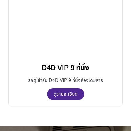
D4D VIP 9 ที่นั่ง
รถตู้เช่ารุ่น D4D VIP 9 ที่นั่งห้องโดยสาร
ดูรายละเอียด