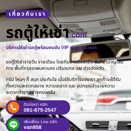
เกี่ยวกับเรา
รถตู้ให้เช่า
.com
บริการให้เช่ารถตู้พร้อมคนขับ VIP แบบครบวงจร
รถตู้ให้เช่ารายวัน รายเดือน โดยทีมงานมืออาชีพ และ ชำนาญเส้น
ทาง พื้นที่กรุงเทพมหานคร ปริมณฑล และ ต่างจังหวัด
ทริป ไหนๆ ก็ สนุก ประทับใจ เมื่อใช้บริการของเรา ลูกค้าจะได้รับ
ทั้งความสะดวกสบาย ความสะอาด และ อุปกรณ์อำนวยความ
สะดวกต่างๆอย่างครบครัน
ติดต่อเรา คลิก
081-875-2547
เพิ่มเพื่อน Line คลิก
van958