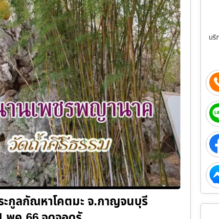
บริ
ระกูลกัณหาโคตมะ จ.กาญจนบุรี
 21 พค.66 จุดจอดรั…