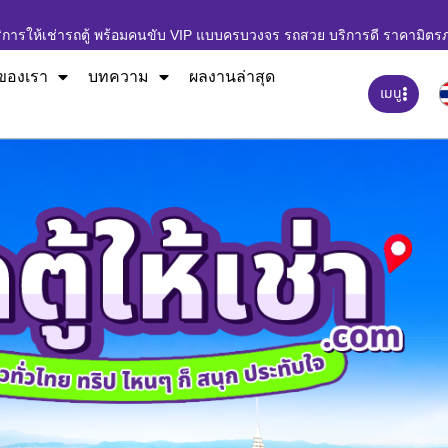
ิการให้เช่ารถตู้ พร้อมคนขับ VIP แบบครบวงจร รถสวย บริการดี ราคามิตร
ของเรา
บทความ
ผลงานล่าสุด
เมนู