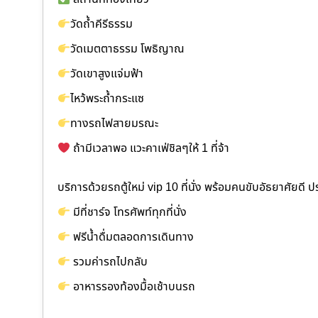
วัดถ้ำคีรีธรรม
วัดเมตตาธรรม โพธิญาณ
วัดเขาสูงแจ่มฟ้า
ไหว้พระถ้ำกระแซ
ทางรถไฟสายมรณะ
ถ้ามีเวลาพอ แวะคาเฟ่ชิลๆให้ 1 ที่จ้า
บริการด้วยรถตู้ใหม่ vip 10 ที่นั่ง พร้อมคนขับอัธยาศัยดี ปร
มีที่ชาร์จ โทรศัพท์ทุกที่นั่ง
ฟรีน้ำดื่มตลอดการเดินทาง
รวมค่ารถไปกลับ
อาหารรองท้องมื้อเช้าบนรถ