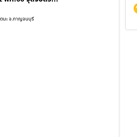
ตมะ จ.กาญจนบุรี