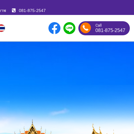
ภาพ
081-875-2547
Call
081-875-2547