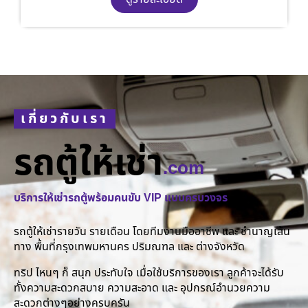
เกี่ยวกับเรา
รถตู้ให้เช่า
.com
บริการให้เช่ารถตู้พร้อมคนขับ VIP แบบครบวงจร
รถตู้ให้เช่ารายวัน รายเดือน โดยทีมงานมืออาชีพ และ ชำนาญเส้น
ทาง พื้นที่กรุงเทพมหานคร ปริมณฑล และ ต่างจังหวัด
ทริป ไหนๆ ก็ สนุก ประทับใจ เมื่อใช้บริการของเรา ลูกค้าจะได้รับ
ทั้งความสะดวกสบาย ความสะอาด และ อุปกรณ์อำนวยความ
สะดวกต่างๆอย่างครบครัน