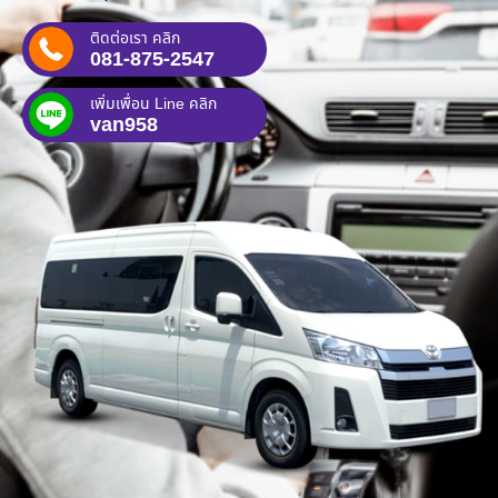
ติดต่อเรา คลิก
081-875-2547
เพิ่มเพื่อน Line คลิก
van958