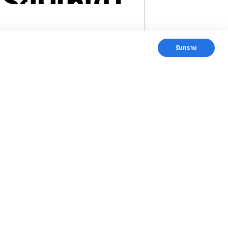
การให้เช่ารถตู้ พร้อมคนขับ VIP แบบครบวงจร รถ
สวย บริการดี ราคามิตรภาพ
รับทราบ
ติดต่อเรา
ติดต่อเรา คลิก
081-875-2547
เพิ่มเพื่อน Line
van958
Facebook แฟนเพจ
ทีมงานคุณชาย รถตู้นำเที่ยว
ส่งข้อความ
ทีมงานคุณชาย รถตู้นำเที่ยว
แชร์หน้านี้