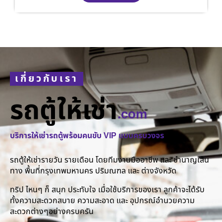
เกี่ยวกับเรา
รถตู้ให้เช่า
.com
บริการให้เช่ารถตู้พร้อมคนขับ VIP แบบครบวงจร
รถตู้ให้เช่ารายวัน รายเดือน โดยทีมงานมืออาชีพ และ ชำนาญเส้น
ทาง พื้นที่กรุงเทพมหานคร ปริมณฑล และ ต่างจังหวัด
ทริป ไหนๆ ก็ สนุก ประทับใจ เมื่อใช้บริการของเรา ลูกค้าจะได้รับ
ทั้งความสะดวกสบาย ความสะอาด และ อุปกรณ์อำนวยความ
สะดวกต่างๆอย่างครบครัน