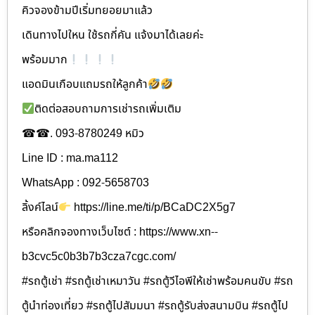
คิวจองข้ามปีเริ่มทยอยมาแล้ว
เดินทางไปใหน ใช้รถกี่คัน แจ้งมาได้เลยค่ะ
พร้อมมาก
แอดมินเกือบแถมรถให้ลูกค้า
ติดต่อสอบถามการเช่ารถเพิ่มเติม
☎☎. 093-8780249 หมิว
Line ID : ma.ma112
WhatsApp : 092-5658703
ลิ้งค์ไลน์
https://line.me/ti/p/BCaDC2X5g7
หรือคลิกจองทางเว็บไซต์ : https://www.xn--
b3cvc5c0b3b7b3cza7cgc.com/
#รถตู้เช่า #รถตู้เช่าเหมาวัน #รถตู้วีไอพีให้เช่าพร้อมคนขับ #รถ
ตู้นำท่องเที่ยว #รถตู้ไปสัมมนา #รถตู้รับส่งสนามบิน #รถตู้ไป