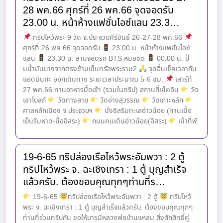
28 พค.66 ศุกร์ที่ 26 พค.66 จุดจอดรับ
23.00 น. หน้าห้างแฟชั่นไอซ์แลน 23.3…
ทริปไหว้พระ 9 วัด จ.ประจวบคีรีขันธ์ 26-27-28 พค.66
ศุกร์ที่ 26 พค.66 จุดจอดรับ
23.00 น. หน้าห้างแฟชั่นไอซ์
แลน
23.30 น. ลานจอดรถ BTS หมอชิต
00.00 น. ปั้
มน้ำมันบางจากตรงข้ามเซ็นทรัลพระราม2
จุดอื่นเช็คเวลากับ
แอดมินค่ะ ออกเดินทาง ระยะเวลาประมาณ 5-6 ชม.
เสาร์ที่
27 พค.66 ทานอาหารมื้อเช้า (รวมในทริป) สถานที่เช็คอิน
วัด
เขาโบสถ์
วัดทางสาย
วัดอ่างสุวรรณ
วัดเกาะหลัก
ศาลหลักเมือง จ.ประจวบฯ
นั่งชิลริมทะเลอ่าวน้อย (ทานเมื้อ
เย็นริมหาด-มื้ออิสระ)
ถนนคนเดินอ่าวน้อย(อิสระ)
เข้าที่พั
19-6-65 ทริปล่องเรือไหว้พระอัมพวา : 2 ตู้
ทริปไหว้พระ จ. ฉะเชิงเทรา : 1 ตู้ บุญสำเร็จ
แล้วครับ. ต้องขอบคุณทุกๆท่านที่ร…
19-6-65
ทริปล่องเรือไหว้พระอัมพวา : 2 ตู้
ทริปไหว้
พระ จ. ฉะเชิงเทรา : 1 ตู้ บุญสำเร็จแล้วครับ. ต้องขอบคุณทุกๆ
ท่านที่ร่วมทริปกัน ขอให้บารมีหลวงพ่อบ้านแหลม สิ่งสักสิทธิ์คู่