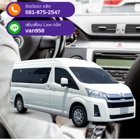
ติดต่อเรา คลิก
081-875-2547
เพิ่มเพื่อน Line คลิก
van958