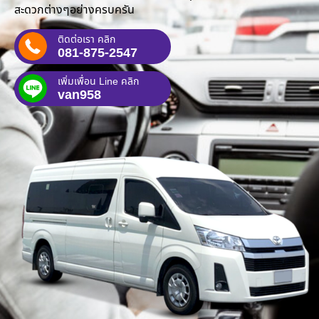
สะดวกต่างๆอย่างครบครัน
ติดต่อเรา คลิก
081-875-2547
เพิ่มเพื่อน Line คลิก
van958