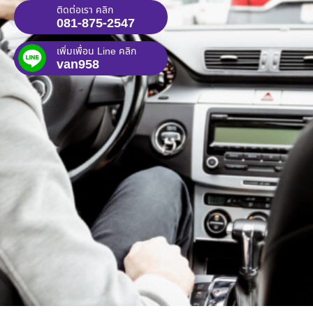
ติดต่อเรา คลิก
081-875-2547
เพิ่มเพื่อน Line คลิก
van958