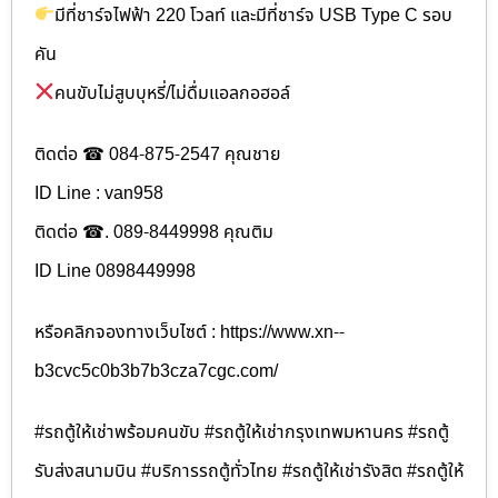
มีที่ชาร์จไฟฟ้า 220 โวลท์ และมีที่ชาร์จ USB Type C รอบ
คัน
คนขับไม่สูบบุหรี่/ไม่ดื่มแอลกอฮอล์
ติดต่อ ☎ 084-875-2547 คุณชาย
ID Line : van958
ติดต่อ ☎. 089-8449998 คุณติม
ID Line 0898449998
หรือคลิกจองทางเว็บไซต์ : https://www.xn--
b3cvc5c0b3b7b3cza7cgc.com/
#รถตู้ให้เช่าพร้อมคนขับ #รถตู้ให้เช่ากรุงเทพมหานคร #รถตู้
รับส่งสนามบิน #บริการรถตู้ทั่วไทย #รถตู้ให้เช่ารังสิต #รถตู้ให้