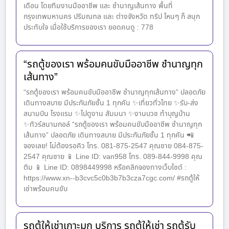
เดือน โดยทีมงานมืออาชีพ และ ชำนาญเส้นทาง พื้นที่
กรุงเทพมหานคร ปริมณฑล และ ต่างจังหวัด ทริป ไหนๆ ก็ สนุก
ประทับใจ เมื่อใช้บริการของเรา ยอดคนดู : 778
“รถตู้ของเรา พร้อมคนขับมืออาชีพ ชำนาญทุก
เส้นทาง”
“รถตู้ของเรา พร้อมคนขับมืออาชีพ ชำนาญทุกเส้นทาง” ปลอดภัย
เดินทางสบาย มีประกันภัยชั้น 1 ทุกคัน ✨เที่ยวทั่วไทย ✨รับ-ส่ง
สนามบิน โรงแรม ✨ไปดูงาน สัมมนา ✨งานบวช ทำบุญบ้าน
✨ทัวร์สนามกอล์ “รถตู้ของเรา พร้อมคนขับมืออาชีพ ชำนาญทุก
เส้นทาง” ปลอดภัย เดินทางสบาย มีประกันภัยชั้น 1 ทุกคัน 📲
จองเลย! ไม่ต้องรอคิว โทร. 081-875-2547 คุณชาย 084-875-
2547 คุณชาย 📱 Line ID: van958 โทร. 089-844-9998 คุณ
ติม 📱 Line ID: 0898449998 หรือคลิกจองทางเว็บไซต์ :
https://www.xn--b3cvc5c0b3b7b3cza7cgc.com/ #รถตู้ให้
เช่าพร้อมคนขับ
รถตู้ให้เช่าเกาะมุก บริการ รถตู้ให้เช่า รถตู้รับ