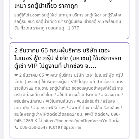
เหมา รถตู้นำเที่ยว ราคาถูก
รถตู้ให้เช่า.com รถตู้ให้เช่าเกาะมุก บริการ รถตู้ให้เช่า รถตู้รับจ้าง
รถตู้รับเหมา รถตู้นำเที่ยว เช่ารถตู้ขับเอง เช่ารถตู้ Vip พร้อมคน
ขับ ทั่วไทย ราคาถูก ยอดคนดู : 1,077
2 ธันวาคม 65 คณะผู้บริหาร บริษัท เดอะ
ไมเนอร์ ฟู้ด กรุ๊ป จำกัด (มหาชน) ใช้บริการรถ
ตู้เช่า VIP ไปดูงานที่ ปากช่อง จ….
❤ 2 ธันวาคม 65 ❤ คณะผู้บริหาร บริษัท เดอะ ไมเนอร์ ฟู้ด กรุ๊ป
จำกัด (มหาชน) ใช้บริการรถตู้เช่า VIP ไปดูงานที่ ปากช่อง จ.นตร
ราชสีมา 🙏 คุณชาย รถตู้นำเที่ยว ขอขอบคุณอย่างสูงที่ใช้บริการ
ครับ #ท่องเที่ยวทั่วไทย / #ใช้เดินทางข้ามประเทศ / #รับส่งนาย /
#รับส่งพนักงาน / #ใช้ในงานสัมนา / #ขนส่งสินค้า / #รับส่ง
สนามบิน / #ออกงานพิธีต่างๆ / #งานที่ต้องการใช้เครื่องเสียง /
สนใจ #รถตู้เช่าVIPติดต่อได้ตลอด24ชม. 🚐💨 ติดต่อ📞 096-
945-2269 K.โอ๋ https://line.me/ti/p/mRqmVcvaYn ติดต่อ
📞 086-358-2547 K.ชาย https://line