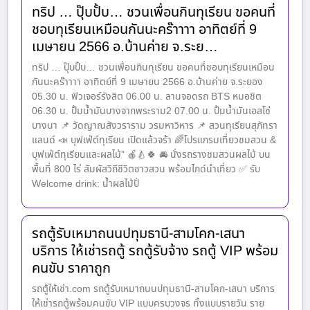
ทริป … ปุ๊บปั้บ… ชวนเพื่อนกินทุเรียน ขอคนที่
ชอบทุเรียนเหมือนกันนะคร๊าาาา อาทิตย์ที่ 9
เมษายน 2566 อ.บ้านค่าย จ.ระย…
ทริป … ปุ๊บปั้บ… ชวนเพื่อนกินทุเรียน ขอคนที่ชอบทุเรียนเหมือน
กันนะคร๊าาาา อาทิตย์ที่ 9 เมษายน 2566 อ.บ้านค่าย จ.ระยอง
05.30 น. ฟิวเจอร์รังสิต 06.00 น. ลานจอดรถ BTS หมอชิต
06.30 น. ปั้มน้ำมันบางจากพระราม2 07.00 น. ปั้มน้ำมันเอสโซ่
บางนา 📌 วัดญาณสังวราราม วรมหาวิหาร 📌 สวนทุเรียนสุภัทรา
แลนด์ 📣 บุฟเฟ่ต์ทุเรียน เปิดแล้วจร้า 🌈โปรแกรมเที่ยวชมสวน &
บุฟเฟ่ต์ทุเรียนและผลไม้” 🍎🍐🍀 🚘 นั่งรถรางชมสวนผลไม้ บน
พื้นที่ 800 ไร่ สัมผัสวิถีชีวิตชาวสวน พร้อมไกด์นำเที่ยว ✅ รับ
Welcome drink: น้ำผลไม้ปั่
รถตู้รับเหมาถนนปทุมธานี-สามโคก-เสนา
บริการ ให้เช่ารถตู้ รถตู้รับจ้าง รถตู้ VIP พร้อม
คนขับ ราคาถูก
รถตู้ให้เช่า.com รถตู้รับเหมาถนนปทุมธานี-สามโคก-เสนา บริการ
ให้เช่ารถตู้พร้อมคนขับ VIP แบบครบวงจร ทั้งแบบรายวัน ราย