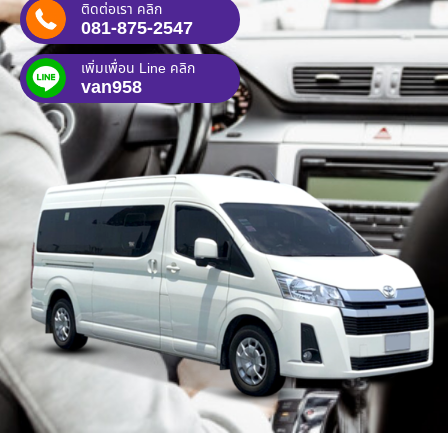
ติดต่อเรา คลิก
081-875-2547
เพิ่มเพื่อน Line คลิก
van958