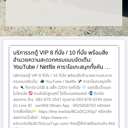
บริการรถตู้ VIP 8 ที่นั่ง / 10 ที่นั่ง พร้อมสิ่ง
อำนวยความสะดวกครบแบบจัดเต็ม:
YouTube / Netflix คาราโอเกะสนุกทั้งคัน …
บริการรถตู้ VIP 8 ที่นั่ง / 10 ที่นั่ง พร้อมสิ่งอำนวยความสะดวก
ครบแบบจัดเต็ม:
YouTube / Netflix
คาราโอเกะสนุกทั้ง
คัน
ที่ชาร์จ USB & ปลั๊ก 220V ทุกที่นั่ง
แอร์เย็นฉ่ำแบบ
ไมโครบัส
คนขับไม่สูบบุหรี่ ไม่ดื่มแอลกอฮอล์
ติดต่อ
สอบถาม โทร. 081-875-2547 คุณชาย 093-878-0249 คุณห
มิว Line ID : van958 Whats App : 0925658703 คลิกจอง
ทางลิ้งค์ไลน์
https://line.me/ti/p/BCaDC2X5g7 หรือคลิก
จองทางเว็บไซต์ : https://www.xn--
b3cvc5c0b3b7b3cza7cgc.com/ #รถตู้ให้เช่าพร้อมคนขับ #รถ