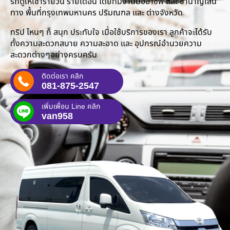
รถตู้ให้เช่ารายวัน รายเดือน โดยทีมงานมืออาชีพ และ ชำนาญเส้น
ทาง พื้นที่กรุงเทพมหานคร ปริมณฑล และ ต่างจังหวัด
ทริป ไหนๆ ก็ สนุก ประทับใจ เมื่อใช้บริการของเรา ลูกค้าจะได้รับ
ทั้งความสะดวกสบาย ความสะอาด และ อุปกรณ์อำนวยความ
สะดวกต่างๆอย่างครบครัน
ติดต่อเรา คลิก
081-875-2547
เพิ่มเพื่อน Line คลิก
van958