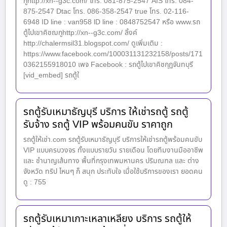
กูhttp://xn--g3c.com/ โทร. 081-875-2547 AIS โทร. 084-
875-2547 Dtac โทร. 086-358-2547 true โทร. 02-116-
6948 ID line : van958 lD line : 0848752547 หรือ www.รถ
ตู้ไปเขาคิชฌกูhttp://xn--g3c.com/ ลิ้งค์
http://chalermsil31.blogspot.com/ ดูเพิ่มเติม :
https://www.facebook.com/100031131232158/posts/171
0362155918010 เพจ Facebook : รถตู้ไปเขาคิชกุฏจันทบุรี
[vid_embed] รถตู้ใ
รถตู้รับเหมาธัญบุรี บริการ ให้เช่ารถตู้ รถตู้
รับจ้าง รถตู้ VIP พร้อมคนขับ ราคาถูก
รถตู้ให้เช่า.com รถตู้รับเหมาธัญบุรี บริการให้เช่ารถตู้พร้อมคนขับ
VIP แบบครบวงจร ทั้งแบบรายวัน รายเดือน โดยทีมงานมืออาชีพ
และ ชำนาญเส้นทาง พื้นที่กรุงเทพมหานคร ปริมณฑล และ ต่าง
จังหวัด ทริป ไหนๆ ก็ สนุก ประทับใจ เมื่อใช้บริการของเรา ยอดคน
ดู : 755
รถตู้รับเหมาเกาะเหลาเหลียง บริการ รถตู้ให้