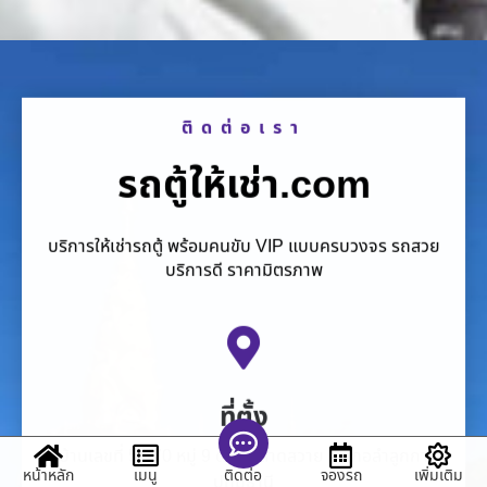
ติดต่อเรา
รถตู้ให้เช่า.com
บริการให้เช่ารถตู้ พร้อมคนขับ VIP แบบครบวงจร รถสวย
บริการดี ราคามิตรภาพ
ที่ตั้ง
บ้านเลขที่ 51 70 หมู่ 9 ตำบล ลาดสวาย อำเภอลำลูกกา
หน้าหลัก
เมนู
จองรถ
เพิ่มเติม
ติดต่อ
ปทุมธานี