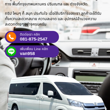
ทาง พื้นที่กรุงเทพมหานคร ปริมณฑล และ ต่างจังหวัด
ทริป ไหนๆ ก็ สนุก ประทับใจ เมื่อใช้บริการของเรา ลูกค้าจะได้รับ
ทั้งความสะดวกสบาย ความสะอาด และ อุปกรณ์อำนวยความ
สะดวกต่างๆอย่างครบครัน
ติดต่อเรา คลิก
081-875-2547
เพิ่มเพื่อน Line คลิก
van958