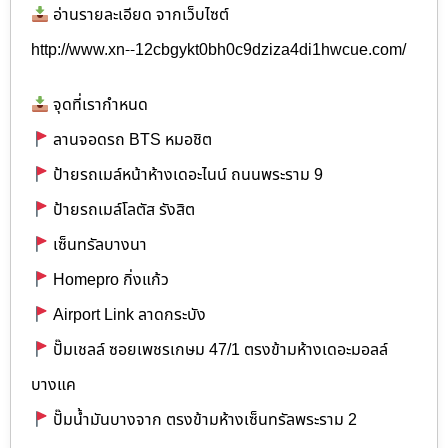
อ่านรายละเอียด จากเว็บไซต์
http://www.xn--12cbgykt0bh0c9dziza4di1hwcue.com/
จุดที่เรากำหนด
ลานจอดรถ BTS หมอชิต
ป้ายรถเมล์หน้าห้างเดอะไนน์ ถนนพระราม 9
ป้ายรถเมล์โลตัส รังสิต
เซ็นทรัลบางนา
Homepro กิ่งแก้ว
Airport Link ลาดกระบัง
ปั๊มเชลล์ ซอยเพชรเกษม 47/1 ตรงข้ามห้างเดอะมอลล์
บางแค
ปั๊มน้ำมันบางจาก ตรงข้ามห้างเซ็นทรัลพระราม 2