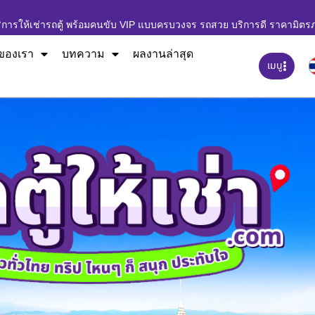
ิการให้เช่ารถตู้ พร้อมคนขับ VIP แบบครบวงจร รถสวย บริการดี ราคามิตร
ของเรา
บทความ
ผลงานล่าสุด
เมนู