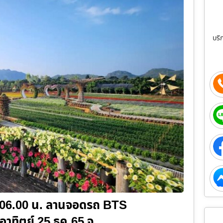
บริ
ี 06.00 น. ลานจอดรถ BTS
นอาทิตย์ 25 ธค.65 จุ…