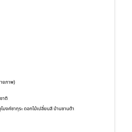
ดถ่ายภาพ)
ชาติ
มงค์ซากุระ ดอกไม้เปลี่ยนสี บ้านซานต้า