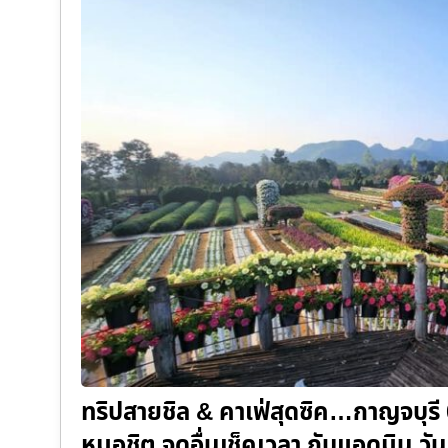
ทริปสายชิล & คาเฟ่สุดซิค…กาญจบุร
หมอชิต จุดอื่นเช็คเวลา กับแอดมิน วั