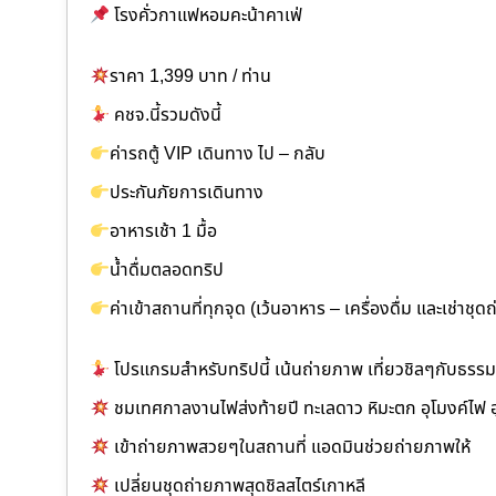
โรงคั่วกาแฟหอมคะน้าคาเฟ่
ราคา 1,399 บาท / ท่าน
คชจ.นี้รวมดังนี้
ค่ารถตู้ VIP เดินทาง ไป – กลับ
ประกันภัยการเดินทาง
อาหารเช้า 1 มื้อ
น้ำดื่มตลอดทริป
ค่าเข้าสถานที่ทุกจุด (เว้นอาหาร – เครื่องดื่ม และเช่าชุ
โปรแกรมสำหรับทริปนี้ เน้นถ่ายภาพ เที่ยวชิลๆกับธรรม
ชมเทศกาลงานไฟส่งท้ายปี ทะเลดาว หิมะตก อุโมงค์ไฟ อุโ
เข้าถ่ายภาพสวยๆในสถานที่ แอดมินช่วยถ่ายภาพให้
เปลี่ยนชุดถ่ายภาพสุดชิลสไตร์เกาหลี