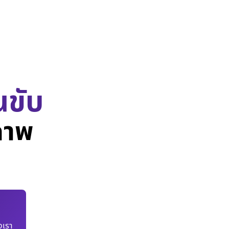
นขับ
ภาพ
เรา