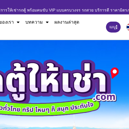
ิการให้เช่ารถตู้ พร้อมคนขับ VIP แบบครบวงจร รถสวย บริการดี ราคามิตร
ของเรา
บทความ
ผลงานล่าสุด
เมนู