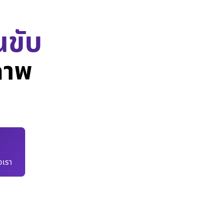
นขับ
ภาพ
เรา