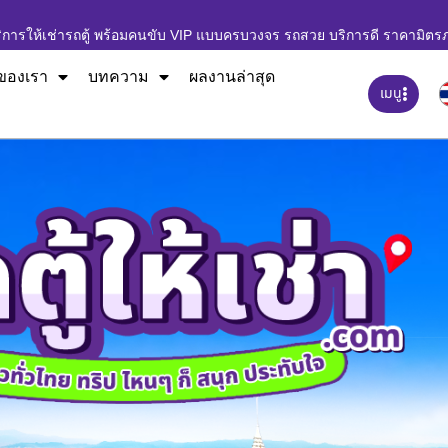
ิการให้เช่ารถตู้ พร้อมคนขับ VIP แบบครบวงจร รถสวย บริการดี ราคามิตร
ของเรา
บทความ
ผลงานล่าสุด
เมนู