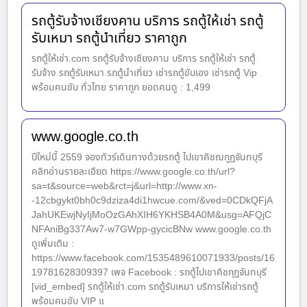
รถตู้รับจ้างเชียงคาน บริการ รถตู้ให้เช่า รถตู้
รับเหมา รถตู้นำเที่ยว ราคาถูก
รถตู้ให้เช่า.com รถตู้รับจ้างเชียงคาน บริการ รถตู้ให้เช่า รถตู้
รับจ้าง รถตู้รับเหมา รถตู้นำเที่ยว เช่ารถตู้ขับเอง เช่ารถตู้ Vip
พร้อมคนขับ ทั่วไทย ราคาถูก ยอดคนดู : 1,499
www.google.co.th
ปีใหม่นี้ 2559 จองทัวร์เดินทางด้วยรถตู้ ไปเขาคิชฌกูฏจันทบุรี
คลิกอ่านรายละเอียด https://www.google.co.th/url?
sa=t&source=web&rct=j&url=http://www.xn-
-12cbgykt0bh0c9dziza4di1hwcue.com/&ved=0CDkQFjA
JahUKEwjNyIjMoOzGAhXIH6YKHSB4A0M&usg=AFQjC
NFAniBg337Aw7-w7GWpp-gycicBNw www.google.co.th
ดูเพิ่มเติม :
https://www.facebook.com/1535489610071933/posts/16
19781628309397 เพจ Facebook : รถตู้ไปเขาคิชกุฏจันทบุรี
[vid_embed] รถตู้ให้เช่า.com รถตู้รับเหมา บริการให้เช่ารถตู้
พร้อมคนขับ VIP แ