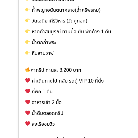
ถ้ำพญาอนันตนาคราช(ถ้ำศรีพรหม)
วัดเจติยาคีรีวิหาร (วัดภูทอก)
หาดคำสมบูรณ์ ทานมื้อเย็น พักค้าง 1 คืน
น้ำตกถ้ำพระ
หินสามวาฬ
ค่าทริป ท่านละ 3,200 บาท
ค่าเดินทางไป-กลับ รถตู้ VIP 10 ที่นั่ง
ที่พัก 1 คืน
อาหารเช้า 2 มื้อ
น้ำดื่มตลอดทริป
ลงเรือชมวิว