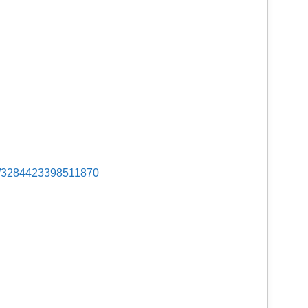
s/3284423398511870