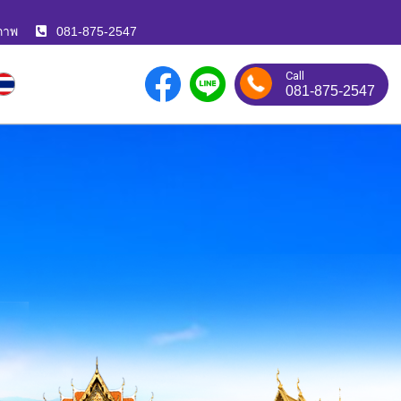
ภาพ
081-875-2547
Call
081-875-2547