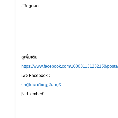
#วัดภูทอก
ดูเพิ่มเติม :
https://www.facebook.com/100031131232158/post
เพจ Facebook :
รถตู้ไปเขาคิชกุฏจันทบุรี
[vid_embed]