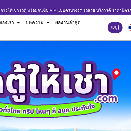
ิการให้เช่ารถตู้ พร้อมคนขับ VIP แบบครบวงจร รถสวย บริการดี ราคามิตร
ของเรา
บทความ
ผลงานล่าสุด
เมนู