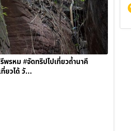
ศรีพรหม #จัดทริปไปเที่ยวถ้ำนาคี
ที่ยวได้ วั…