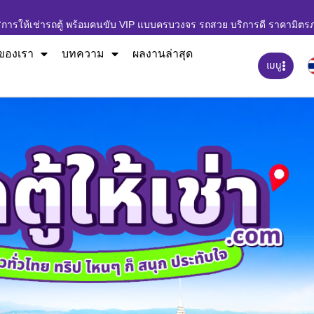
ิการให้เช่ารถตู้ พร้อมคนขับ VIP แบบครบวงจร รถสวย บริการดี ราคามิตร
ของเรา
บทความ
ผลงานล่าสุด
เมนู