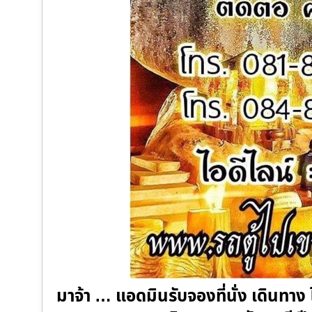
มาจ้า … แอดมินรับจองที่นั่ง เดินทา