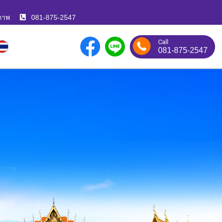
ภาพ
081-875-2547
Call
081-875-2547