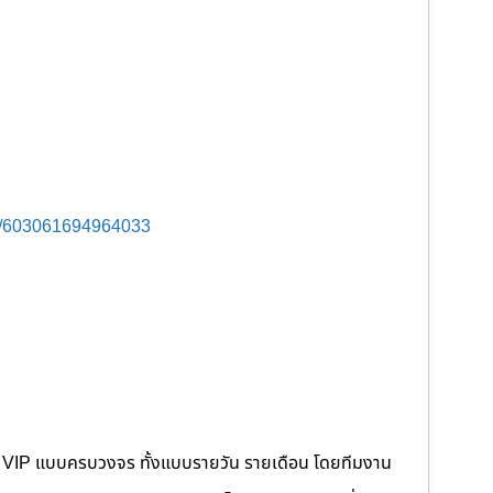
s/603061694964033
คนขับ VIP แบบครบวงจร ทั้งแบบรายวัน รายเดือน โดยทีมงาน