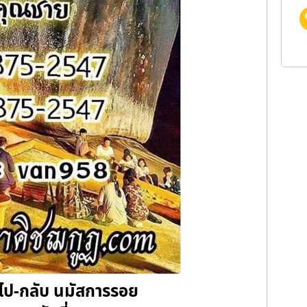
ง ไป-กลับ นมัสการรอย