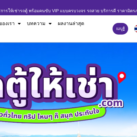
ิการให้เช่ารถตู้ พร้อมคนขับ VIP แบบครบวงจร รถสวย บริการดี ราคามิตร
ของเรา
บทความ
ผลงานล่าสุด
เมนู