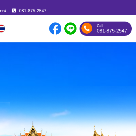
ภาพ
081-875-2547
Call
081-875-2547