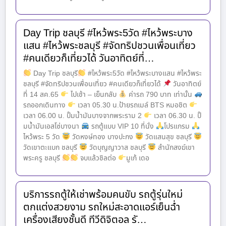
Day Trip ชลบุรี #ไหว้พระ5วัด #ไหว้พระบาง
แสน #ไหว้พระชลบุรี #จัดทริปชวนเพื่อนเที่ยว
#คนเดียวก็เที่ยวได้ วันอาทิตย์ที่…
Day Trip ชลบุรี
#ไหว้พระ5วัด #ไหว้พระบางแสน #ไหว้พระ
ชลบุรี #จัดทริปชวนเพื่อนเที่ยว #คนเดียวก็เที่ยวได้
วันอาทิตย์
ที่ 14 สค.65
ไปเช้า – เย็นกลับ
ค่ารถ 790 บาท เท่านั้น
รถออกเดินทาง
เวลา 05.30 น.ป้ายรถเมล์ BTS หมอชิต
เวลา 06.00 น. ปั้มน้ำมันบางจากพระราม 2
เวลา 06.30 น. ปั้
มน้ำมันเอสโซ่บางนา
รถตู้แบบ VIP 10 ที่นั่ง
โปรแกรม
ไหว้พระ 5 วัด
วัดหงษ์ทอง บางปะกง
วัดแสนสุข ชลบุรี
วัดเขาตะแบก ชลบุรี
วัดบุญญาวาส ชลบุรี
สำนักสงฆ์เขา
พระครู ชลบุรี
จบแล้วชิลต่อ
มูเก้ เดอ
บริการรถตู้ให้เช่าพร้อมคนขับ รถตู้รุ่นใหม่
ตกแต่งสวยงาม รถใหม่สะอาดแอร์เย็นฉ่ำ
เครื่องเสียงชั้นดี ทีวีดิจิตอล รั…