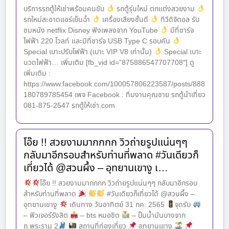
บริการรถตู้ให้เช่าพร้อมคนขับ
รถตู้รุ่นใหม่ ตกแต่งสวยงาม
รถใหม่สะอาดแอร์เย็นฉ่ำ
เครื่องเสียงชั้นดี
ทีวีดิจิตอล รับ
ชมหนัง netflix Disney ฟังเพลงจาก YouTube
มีที่ชาร์จ
ไฟฟ้า 220 โวลท์ และมีที่ชาร์จ USB Type C รอบคัน
Special เบาะปรับไฟฟ้า (เบาะ VIP V8 เท่านั้น)
Special เบาะ
นวดไฟฟ้า… เพิ่มเติม [fb_vid id=”875886547707708″] ดู
เพิ่มเติม :
https://www.facebook.com/100057806223587/posts/888
180789785454 เพจ Facebook : ทีมงานคุณชาย รถตู้นำเที่ยว
081-875-2547 รถตู้ให้เช่า.com
โอ๊ย !! สวยงามมากกกก วิวถ่ายรูปแน่นๆๆ
กลับมาอีกรอบสำหรับท่านที่พลาด #วันเดียวก็
เที่ยวได้ @สวนผึ้ง – อุทยานเขางู เ…
โอ๊ย !! สวยงามมากกกก วิวถ่ายรูปแน่นๆๆ กลับมาอีกรอบ
สำหรับท่านที่พลาด
#วันเดียวก็เที่ยวได้ @สวนผึ้ง –
อุทยานเขางู
เดินทาง วันอาทิตย์ 31 กค. 2565
จุดรับ
– ฟิวเจอร์รังสิต
– bts หมอชิต
– ปั้มน้ำมันบางจาก
ถ.พระราม 2
สถานที่ท่องเที่ยว
อุทยานเขางู