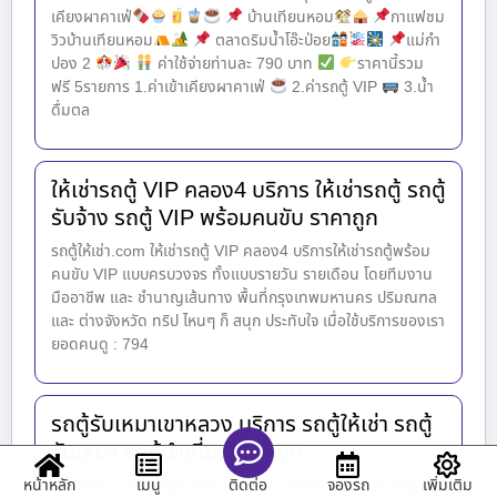
เคียงผาคาเฟ่
บ้านเทียนหอม
กาแฟชม
วิวบ้านเทียนหอม
ตลาดริมน้ำโอ๊ะป่อย
แม่กำ
ปอง 2
ค่าใช้จ่ายท่านละ 790 บาท
ราคานี้รวม
ฟรี 5รายการ 1.ค่าเข้าเคียงผาคาเฟ่
2.ค่ารถตู้ VIP
3.น้ำ
ดื่มตล
ให้เช่ารถตู้ VIP คลอง4 บริการ ให้เช่ารถตู้ รถตู้
รับจ้าง รถตู้ VIP พร้อมคนขับ ราคาถูก
รถตู้ให้เช่า.com ให้เช่ารถตู้ VIP คลอง4 บริการให้เช่ารถตู้พร้อม
คนขับ VIP แบบครบวงจร ทั้งแบบรายวัน รายเดือน โดยทีมงาน
มืออาชีพ และ ชำนาญเส้นทาง พื้นที่กรุงเทพมหานคร ปริมณฑล
และ ต่างจังหวัด ทริป ไหนๆ ก็ สนุก ประทับใจ เมื่อใช้บริการของเรา
ยอดคนดู : 794
รถตู้รับเหมาเขาหลวง บริการ รถตู้ให้เช่า รถตู้
รับเหมา รถตู้นำเที่ยว ราคาถูก
หน้าหลัก
เมนู
จองรถ
เพิ่มเติม
รถตู้ให้เช่า.com รถตู้รับเหมาเขาหลวง บริการ รถตู้ให้เช่า รถตู้
ติดต่อ