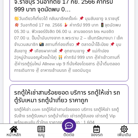
จ.ราชบุรี วันอาทิตย์ 17 กย. 2566 ค่าทริป
999 บาท จุดนัดพบ 0…
วันเดียวก็เที่ยวได้ กลับมาอีกครั้งค่ะ
มุมลับเขางู จ.ราชบุรี
วันอาทิตย์ 17 กย. 2566
ค่าทริป 999 บาท
จุดนัดพบ
05.30 น. ฟิวเจอร์รังสิต 06.00 น. ลานจอดรถ bts หมอชิต
07.00 น. ปั้มน้ำมันบางจาก ถ.พระราม 2 – เซ็นทรัลบางนา / เช็ค
จำนวนสมาชิก
สถานที่ท่องเที่ยว
ตลาดน้ำโอ๊ะป่อย
มุม
ลับเขางู
เคียงผาคาเฟ่
อุทยานเขางู
แม่กำปอง
2(หมู่บ้านมอญห้วยน้ำใส)
ค่าทริป 999 บาท ✌ค่าเข้าวถานที่
✌ค่ารถตู้รุ่นใหม่ Allnew vip 9 ที่นั่งห้องโดยสาร ✌น้ำดื่มตลอด
การเดินทาง ✌
อาหารเช้าบนรถ ✌ แอดมินดูแ
รถตู้ให้เช่าสามร้อยยอด บริการ รถตู้ให้เช่า รถ
ตู้รับเหมา รถตู้นำเที่ยว ราคาถูก
รถตู้ให้เช่า.com รถตู้ให้เช่าสามร้อยยอด บริการ รถตู้ให้เช่า รถตู้
รับจ้าง รถตู้รับเหมา รถตู้นำเที่ยว เช่ารถตู้ขับเอง เช่ารถตู้ Vip
พร้อมคนขับ ทั่วไทย ราคาถูก ยอดคนดู : 1,604
หน้าหลัก
เมนู
จองรถ
เพิ่มเติม
ติดต่อ