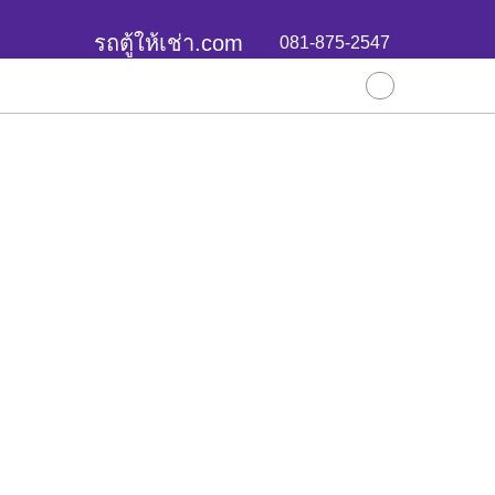
รถตู้ให้เช่า.com
081-875-2547
บริการขอ
ผลงานล่าสุ