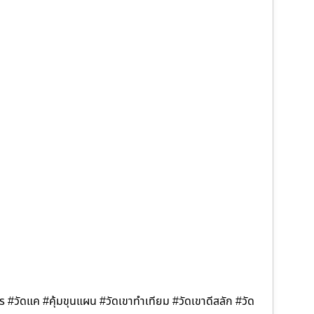
าร #วัดแค #คุ้มขุนแผน #วัดเขาทำเทียม #วัดเขาดีสลัก #วัด