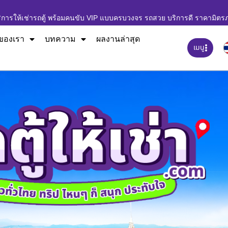
ิการให้เช่ารถตู้ พร้อมคนขับ VIP แบบครบวงจร รถสวย บริการดี ราคามิตร
ของเรา
บทความ
ผลงานล่าสุด
เมนู