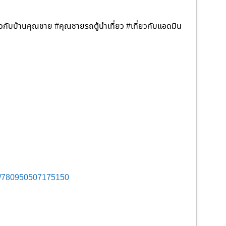
่ยวกับบ้านคุณชาย #คุณชายรถตู้นำเที่ยว #เที่ยวกับแอดมิน
s/780950507175150