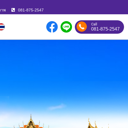
ภาพ
081-875-2547
Call
081-875-2547