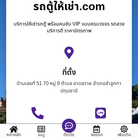
รถตู้ให้เช่า.com
บริการให้เช่ารถตู้ พร้อมคนขับ VIP แบบครบวงจร รถสวย
บริการดี ราคามิตรภาพ
ที่ตั้ง
บ้านเลขที่ 51 70 หมู่ 9 ตำบล ลาดสวาย อำเภอลำลูกกา
ปทุมธานี
โทรศัพท์
Line
หน้าหลัก
เมนู
จองรถ
เพิ่มเติม
ติดต่อ