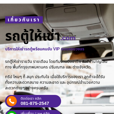
เกี่ยวกับเรา
รถตู้ให้เช่า
.com
บริการให้เช่ารถตู้พร้อมคนขับ VIP แบบครบวงจร
รถตู้ให้เช่ารายวัน รายเดือน โดยทีมงานมืออาชีพ และ ชำนาญเส้น
ทาง พื้นที่กรุงเทพมหานคร ปริมณฑล และ ต่างจังหวัด
ทริป ไหนๆ ก็ สนุก ประทับใจ เมื่อใช้บริการของเรา ลูกค้าจะได้รับ
ทั้งความสะดวกสบาย ความสะอาด และ อุปกรณ์อำนวยความ
สะดวกต่างๆอย่างครบครัน
ติดต่อเรา คลิก
081-875-2547
เพิ่มเพื่อน Line คลิก