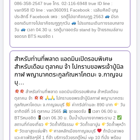
086-358-2547 true โทร. 02-116-6948 true ID line :
van958 ID line : van360091 Facebook : เฉลิมศิลป์ บุญ
ประสิทธิ์ Facebook เพจ : รถตู้ไปเขาคิชฌกูฏ 2563
มีรถ
ออกเดินทางไปเขาคิชฌกูฏทุกวัน
โปรแกรมเดินทางรอบกลาง
วัน
เวลา 04.30 น. รถตู้มาจอดรับ stand by ป้ายรถเมล์ลาน
จอดรถ BTS หมอชิต เ
สำหรับท่านที่พลาด แอดมินเปิดรอบพิเศษ
สำหรับเดือน ตุลาคม จ้า ไปกราบขอพรเจ้าปู่นิล
กาฬ พญานาคตระกูลกัณหาโคตมะ จ.กาญจน
บุ…
สำหรับท่านที่พลาด แอดมินเปิดรอบพิเศษ สำหรับเดือน
ตุลาคม จ้า
ไปกราบขอพรเจ้าปู่นิลกาฬ พญานาคตระ
กูลกัณหาโคตมะ จ.กาญจนบุรี
ค่าทริปท่านละ 890 บาท
วัน
อาทิตย์ที่ 16 ตุลาคม 2565
จุดจอดรับ
เวลา 06.00 น.
BTSหมอชิต
เวลา 06.30 น. ปั้มน้ำมันบางจากพระราม 2
สถานที่ท่องเที่ยว
วัดถ้ำคีรีธรรม
วัดถ้ำเขาปูน
วัดถ้ำพุหว้า
วัดเขาสูงแจ่มฟ้า
ศาลหลักเมืองกาญจนบุรี
ถ้ามีเวลาพอ
แวะคาเฟ่ชิลๆให้ 1 ที่จ้า บริการด้วยรถตู้ใหม่ vip 10 ที่นั่ง พร้อม