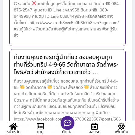
C รอบคัน
คนขับไม่สูบบุหรี่/ไม่ดื่มแอลกอฮอล์ ติดต่อ ☎ 084-
875-2547 คุณชาย ID Line : van958 ติดต่อ ☎. 089-
8449998 คุณติม ID Line 0898449998 หรือคลิกจองทาง
เว็บไซต์ : https://www.xn--b3cvc5c0b3b7b3cza7cgc.com/
#รถตู้ให้เช่าพร้อมคนขับ #รถตู้ให้เช่ากรุงเทพมหานคร #รถตู้รับ
ส่ง
ทีมงานคุณชายรถตู้นำเที่ยว ขอขอบคุณทุก
ท่านที่ร่วมทริป 4-9-65 วัดถ้ำบาดาล วัดถ้ำพระ
โพธิสัตว์ สำนักสงฆ์ถ้ำดาวเขาแก้ว …
ทีมงานคุณชายรถตู้นำเที่ยว ขอขอบคุณทุกท่านที่ร่วมทริป 4-9-
65
วัดถ้ำบาดาล
วัดถ้ำพระโพธิสัตว์
สำนักสงฆ์ถ้ำดาว
เขาแก้ว เป็นเดย์ทริป ที่มีความประทับใจมากอีก 1 ทริป ขอบคุณ
มิตรภาพ ทริปนี้ทุกคนช่วยกันดูแลกันและกัน เป็นเดย์ทริปที่สร้าง
ความผูกพันกันมาก แอดมินขอขอบคุณจากใจนะค๊ะ แล้วพบกัน
ใหม่ทริปหน้านะค๊ะ ☺☺☺☺☺☺☺☺☺☺☺ ดูเพิ่มเติม :
https://www.facebook.com/100057806223587/posts/506
939424576261 เพจ Facebook : ทีมงานคุณชาย รถตู้นำเที่ยว
หน้าหลัก
เมนู
จองรถ
เพิ่มเติม
081-875-2547 [vid_embed] รถตู้ให้เช่า.com รถตู้รับเหมา
ติดต่อ