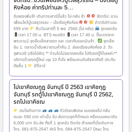
จัดทริป..ชวนเพื่อนไหว้ปู่เวสสุวรรณ – นั่งเรือดู
หิงห้อย ค่าทริปท่านละ 5…
รับจองเพิ่มจ้า เดินทางเสาร์นี้แล้ว ไป-กลับ จ้า
จัดทริป..ชวน
เพื่อนไหว้ปู่เวสสุวรรณ – นั่งเรือดูหิงห้อย
ค่าทริปท่านละ
599 บาท
คืนวันเสาร์ที่ 5 พย. 2565 (ไป-กลับ)
จุดจอดรับ
เวลา 17.00 น. BTS หมอชิต
เวลา 17.40 น. ปั้มบางจาก
พระราม2 จุดอื่นเช็คสายรถ และ เวลากับแอดมินจ้า..
จุดเช็ค
อิน 1. ตลาดน้ำอัมพวายามค่ำคืน 2. ล่องเรือชมหิงห้อย 3. วัด
จุฬามณี (เรือไปส่ง) ** ท่านใดไม่อยากลงเรือ ไปกับรถตู้ได้เลยค่ะ**
บริการด้วยรถตู้ใหม่ vip 10 ที่นั่ง พร้อมคนขับอัธยาศัยดี ประกัน
ภัยชั้น 1
มีที่ชาร์
ไปเขาคิชฌกูฏ จันทบุรี ปี 2563 เขาคิชกุฏ
จันทบุรี รถตู้ไปเขาคิชฌกูฏ จันทบุรี ปี 2562,
รถไปเขาคิชฌ
สนใจเดินทาง
ทัวร์รอบพิเศษ แบบจอยไป-กลับ
คนละ 590 บาท เท่านั้น รับ-ส่งตามจุดที่กำหนด หรือแบบเหมาคัน
6,000 บาท รับ-ส่ง ถึงที่ 1 จุดครับ ติดต่อ สำรองที่นั่งเดินทาง
โทร. 081-875-2547 AIS โทร. 084-875-2547 Dtac โทร.