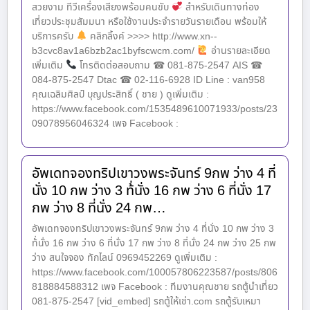
สวยงาม ทีวีเครื่องเสียงพร้อมคนขับ
สำหรับเดินทางท่อง
เที่ยวประชุมสัมมนา หรือใช้งานประจำรายวันรายเดือน พร้อมให้
บริการครับ
คลิกลิ้งค์ >>>> http://www.xn--
b3cvc8av1a6bzb2ac1byfscwcm.com/
อ่านรายละเอียด
เพิ่มเติม
โทรติดต่อสอบถาม ☎ 081-875-2547 AIS ☎
084-875-2547 Dtac ☎ 02-116-6928 ID Line : van958
คุณเฉลิมศิลป์ บุญประสิทธิ์ ( ชาย ) ดูเพิ่มเติม :
https://www.facebook.com/1535489610071933/posts/23
09078956046324 เพจ Facebook :
อัพเดทจองทริปเขาวงพระจันทร์ 9กพ ว่าง 4 ที่
นั่ง 10 กพ ว่าง 3 ท้่นั่ง 16 กพ ว่าง 6 ที่นั่ง 17
กพ ว่าง 8 ที่นั่ง 24 กพ…
อัพเดทจองทริปเขาวงพระจันทร์ 9กพ ว่าง 4 ที่นั่ง 10 กพ ว่าง 3
ท้่นั่ง 16 กพ ว่าง 6 ที่นั่ง 17 กพ ว่าง 8 ที่นั่ง 24 กพ ว่าง 25 กพ
ว่าง สนใจจอง ทักไลน์ 0969452269 ดูเพิ่มเติม :
https://www.facebook.com/100057806223587/posts/806
818884588312 เพจ Facebook : ทีมงานคุณชาย รถตู้นำเที่ยว
081-875-2547 [vid_embed] รถตู้ให้เช่า.com รถตู้รับเหมา