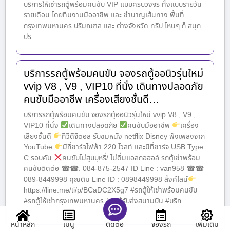
บริการให้เช่ารถตู้พร้อมคนขับ VIP แบบครบวงจร ทั้งแบบรายวัน
รายเดือน โดยทีมงานมืออาชีพ และ ชำนาญเส้นทาง พื้นที่
กรุงเทพมหานคร ปริมณฑล และ ต่างจังหวัด ทริป ไหนๆ ก็ สนุก
ปร
บริการรถตู้พร้อมคนขับ จองรถตู้ออนิวรุ่นใหม่
vvip V8 , V9 , VIP10 ที่นั่ง เดินทางปลอดภัย
คนขับมืออาชีพ เครื่องเสียงชั้นดี…
บริการรถตู้พร้อมคนขับ จองรถตู้ออนิวรุ่นใหม่ vvip V8 , V9 ,
VIP10 ที่นั่ง
เดินทางปลอดภัย
คนขับมืออาชีพ
เครื่อง
เสียงชั้นดี
ทีวีดิจิตอล รับชมหนัง netflix Disney ฟังเพลงจาก
YouTube
มีที่ชาร์จไฟฟ้า 220 โวลท์ และมีที่ชาร์จ USB Type
C รอบคัน
คนขับไม่สูบบุหรี่/ ไม่ดื่มแอลกอฮอล์ รถตู้เช่าพร้อม
คนขับติดต่อ ☎☎. 084-875-2547 ID Line : van958 ☎☎
089-8449998 คุณติม Line ID : 0898449998 ลิ้งค์ไลน์
https://line.me/ti/p/BCaDC2X5g7 #รถตู้ให้เช่าพร้อมคนขับ
#รถตู้ให้เช่ากรุงเทพมหานคร #รถตู้รับส่งสนามบิน #บริก
หน้าหลัก
เมนู
จองรถ
เพิ่มเติม
ติดต่อ