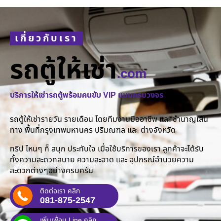
เกี่ยวกับเรา
รถตู้ให้เช่า
.com
บริการให้เช่ารถตู้พร้อมคนขับ VIP แบบครบวงจร
รถตู้ให้เช่ารายวัน รายเดือน โดยทีมงานมืออาชีพ และ ชำนาญเส้น
ทาง พื้นที่กรุงเทพมหานคร ปริมณฑล และ ต่างจังหวัด
ทริป ไหนๆ ก็ สนุก ประทับใจ เมื่อใช้บริการของเรา ลูกค้าจะได้รับ
ทั้งความสะดวกสบาย ความสะอาด และ อุปกรณ์อำนวยความ
สะดวกต่างๆอย่างครบครัน
ติดต่อเรา คลิก
081-875-2547
เพิ่มเพื่อน Line คลิก