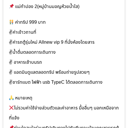
แม่กำปอง 2(หมู่บ้านมอญห้วยน้ำใส)
ค่าทริป 999 บาท
✌ค่าเข้าวถานที่
✌ค่ารถตู้รุ่นใหม่ Allnew vip 9 ที่นั่งห้องโดยสาร
✌น้ำดื่มตลอดการเดินทาง
✌️ อาหารเช้าบนรถ
✌ แอดมินดูแลตลอดทริป พร้อมถ่ายรูปสวยๆ
✌ชาร์ทแบต ไฟฟ้า usb TypeC ได้ตลอดการเดินทาง
หมายเหตุ
ไม่รวมค่าใช้จ่ายส่วนตัวและค่าอาหาร มื้ออื่นๆ นอกเหนือจาก
ที่แจ้ง