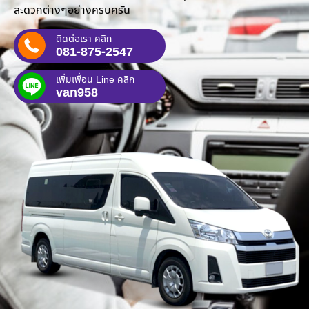
สะดวกต่างๆอย่างครบครัน
ติดต่อเรา คลิก
081-875-2547
เพิ่มเพื่อน Line คลิก
van958