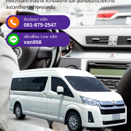
ทั้งความสะดวกสบาย ความสะอาด และ อุปกรณ์อำนวยความ
สะดวกต่างๆอย่างครบครัน
ติดต่อเรา คลิก
081-875-2547
เพิ่มเพื่อน Line คลิก
van958