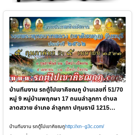
บ้านทีมงาน รถตู้ไปเขาคิชฌกู บ้านเลขที่ 51/70
หมู่ 9 หมู่บ้านพฤกษา 17 ถนนลำลูกกา ตำบล
ลาดสวาย อำเภอ ลำลูกกา ปทุมธานี 1215…
บ้านทีมงาน รถตู้ไปเขาคิชฌกู
http://xn--g3c.com/