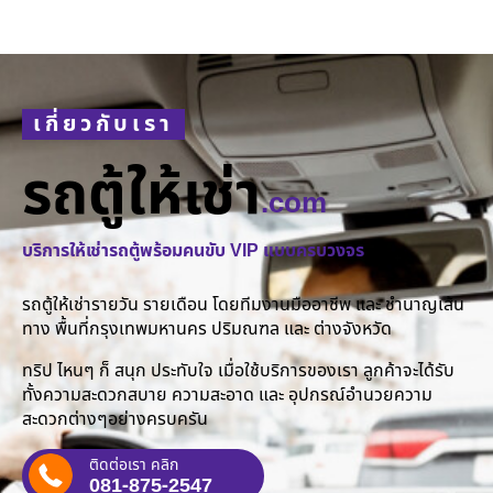
เกี่ยวกับเรา
รถตู้ให้เช่า
.com
บริการให้เช่ารถตู้พร้อมคนขับ VIP แบบครบวงจร
รถตู้ให้เช่ารายวัน รายเดือน โดยทีมงานมืออาชีพ และ ชำนาญเส้น
ทาง พื้นที่กรุงเทพมหานคร ปริมณฑล และ ต่างจังหวัด
ทริป ไหนๆ ก็ สนุก ประทับใจ เมื่อใช้บริการของเรา ลูกค้าจะได้รับ
ทั้งความสะดวกสบาย ความสะอาด และ อุปกรณ์อำนวยความ
สะดวกต่างๆอย่างครบครัน
ติดต่อเรา คลิก
081-875-2547