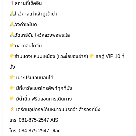
สถานที่เช็คอิน
ไหว้ศาลเก่าเจ้าปู่เจ้าย่า
วังคำชะโนด
วัดโพธ์ชัย ไหว้หลวงพ่อพระใส
ตลาดอินโดจีน
ร้านแดงแหนมเหนือง (แวะซื้อของฝาก)
รถตู้ VIP 10 ที่
นั่ง
เบาะปรับเอนนอนได้
มีที่ชาร์จแบตโทรศัพท์ทุกที่นั่ง
มีน้ำดื่ม ฟรีตลอดการเดินทาง
เตรียมอุปกรณ์กันหนาวบนรถจ้า สำรองที่นั่ง
โทร. 081-875-2547 AIS
โทร. 084-875-2547 Dtac