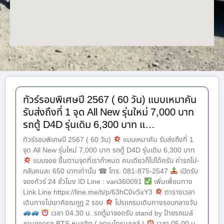
ทัวร์รอบพิเศษปี 2567 ( 60 วัน) แบบเหมาคัน
รับส่งถึงที่ 1 จุด All New รุ่นใหม่ 7,000 บาท
รถตู้ D4D รุ่นเดิม 6,300 บาท แ…
ทัวร์รอบพิเศษปี 2567 ( 60 วัน)
แบบเหมาคัน รับส่งถึงที่ 1
จุด All New รุ่นใหม่ 7,000 บาท รถตู้ D4D รุ่นเดิม 6,300 บาท
แบบจอย ขึ้นตามจุดที่เรากำหนด คนเดียวก็ไปได้ครับ ค่ารถไป-
กลับคนละ 650 บาทเท่านั้น ☎ โทร. 081-875-2547
เปิดรับ
จองทัวร์ 24 ชั่วโมง ID Line : van360091
เพิ่มเพื่อนทาง
Link Line https://line.me/ti/p/63hC0vSxY3
ตารางเวลา
เดินทางไปเขาคิชฌกูฏ 2 รอบ
โปรแกรมเดินทางรอบกลางวัน
เวลา 04.30 น. รถตู้มาจอดรับ stand by ป้ายรถเมล์
ลานจอดรถ BTS หมอชิต ( จุดเมโทรมอลล์ )
เวลา 05.00 น.