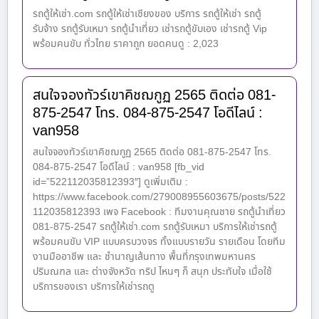
รถตู้ให้เช่า.com รถตู้ให้เช่าเชียงของ บริการ รถตู้ให้เช่า รถตู้
รับจ้าง รถตู้รับเหมา รถตู้นำเที่ยว เช่ารถตู้ขับเอง เช่ารถตู้ Vip
พร้อมคนขับ ทั่วไทย ราคาถูก ยอดคนดู : 2,023
สนใจจองทัวร์เขาคิชฌกูฏ 2565 ติดต่อ 081-
875-2547 โทร. 084-875-2547 โอดีไลน์ :
van958
สนใจจองทัวร์เขาคิชฌกูฏ 2565 ติดต่อ 081-875-2547 โทร.
084-875-2547 โอดีไลน์ : van958 [fb_vid
id=”522112035812393″] ดูเพิ่มเติม :
https://www.facebook.com/279008955603675/posts/522
112035812393 เพจ Facebook : ทีมงานคุณชาย รถตู้นำเที่ยว
081-875-2547 รถตู้ให้เช่า.com รถตู้รับเหมา บริการให้เช่ารถตู้
พร้อมคนขับ VIP แบบครบวงจร ทั้งแบบรายวัน รายเดือน โดยทีม
งานมืออาชีพ และ ชำนาญเส้นทาง พื้นที่กรุงเทพมหานคร
ปริมณฑล และ ต่างจังหวัด ทริป ไหนๆ ก็ สนุก ประทับใจ เมื่อใช้
บริการของเรา บริการให้เช่ารถตู