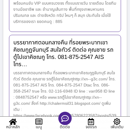
พร้อมคนขับ VIP แบบครบวงจร ทั้งแบบรายวัน รายเดือน โดยทีม
งานมืออาชีพ และ ชำนาญเส้นทาง พื้นที่กรุงเทพมหานคร
ปริมณฑล และ ต่างจังหวัด ทริป ไหนๆ ก็ สนุก ประทับใจ เมื่อใช้
บริการของเรา ยอดคนดู : 885
บรรยากาศตอนกลางคืน ที่รอยพระบาทเขา
คิชฌกูฏจันทบุรี สนใจทัวร์ ติดต่อ คุณชาย รถ
ตู้ไปเขาคิชฌกู โทร. 081-875-2547 AIS
โทร…
บรรยากาศตอนกลางคืน ที่รอยพระบาทเขาคิชฌกูฏจันทบุรี สนใจ
ทัวร์ ติดต่อ คุณชาย รถตู้ไปเขาคิชฌกูhttp://xn--g3c.com/ โทร.
081-875-2547 AIS โทร. 084-875-2547 Dtac โทร. 086-
358-2547 true โทร. 02-116-6948 ID line : van958 lD line
: 0848752547 หรือ www.รถตู้ไปเขาคิชฌกูhttp://xn--
g3c.com/ ลิ้งค์ http://chalermsil31.blogspot.com/ ดูเพิ่ม
เติม :
https://www.facebook.com/100057806223587/posts/539
525312885370 เพจ Facebook : ทีมงานคุณชาย รถตู้นำเที่ยว
หน้าหลัก
เมนู
จองรถ
เพิ่มเติม
ติดต่อ
081-875-2547 [vid_embed] รถตู้ให้เช่า.com รถตู้รับเหมา