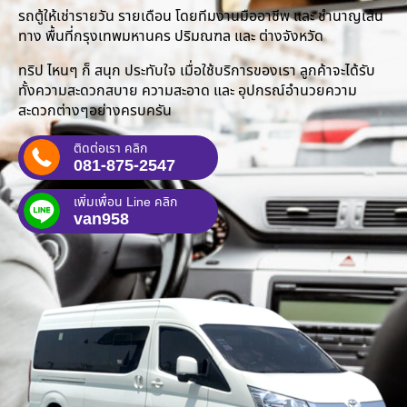
รถตู้ให้เช่ารายวัน รายเดือน โดยทีมงานมืออาชีพ และ ชำนาญเส้น
ทาง พื้นที่กรุงเทพมหานคร ปริมณฑล และ ต่างจังหวัด
ทริป ไหนๆ ก็ สนุก ประทับใจ เมื่อใช้บริการของเรา ลูกค้าจะได้รับ
ทั้งความสะดวกสบาย ความสะอาด และ อุปกรณ์อำนวยความ
สะดวกต่างๆอย่างครบครัน
ติดต่อเรา คลิก
081-875-2547
เพิ่มเพื่อน Line คลิก
van958