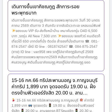
เดินทางขึ้นเขาคิชฌกูฎ สักการะรอย
พระพุทธบาท
เดินทางขึ้นเขาคิชฌกูฎ สักการะรอยพระพุทธบาท วันที่ 30 มกตร
คาคม 2569 เดินทาง 3 คันครับ ขากลับมีแวะทะเล แหลมแม่พิมพ์
จองแบบ VIP รับ-ส่งถึงหน้าบ้าน เหมาคันรถรุ่น D4D 6,500
บาท ,รถรุ่น All New 7,500 บาท
จองแบบ จอยทัวร์ คนเดียวก็
เที่ยวได้ 650 บาทต่อที่นั่ง ติดต่อ สำรองที่นั่งเดินทาง ☎. 081-
874-2547 เจ้ณี ID line : 0818742547 ☎. 084-875-2547
(ชาย) ID line : van958 เพจ รถตู้ไปเขาคิชกุฏจันทบุรี 2569
#นมัสการรอยพระพุทธบาท2569 #เส้นทางเดินเท้าเขาคิชฌกูฏ
#แสวงบุญ #เดินขึ้นเขาคิชฌกูฏ #รถตู้ไปเขาคิชฌกูฏ ยอด
15-16 กค.66 ทริปสะพานมอญ จ.กาญจนบุรี
ค่าทริป 1,899 บาท จุดจอดรับ 19.00 น. ฝั่ง
ตรงข้ามฟิวเจอร์รังสิต 20.00 น. ลาน…
15-16 กค.66 ทริปสะพานมอญ จ.กาญจนบุรี
ค่าทริป
1,899 บาท
จุดจอดรับ
19.00 น. ฝั่งตรงข้ามฟิวเจอร์
รังสิต
20.00 น. ลานจอดรถ BTSหมอชิต
20.30 น.