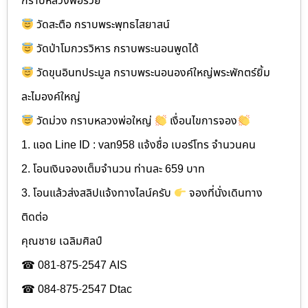
กราบหลวงพ่อรวย
วัดสะตือ กราบพระพุทธไสยาสน์
วัดป่าโมกวรวิหาร กราบพระนอนพูดได้
วัดขุนอินทประมูล กราบพระนอนองค์ใหญ่พระพักตร์ยิ้ม
ละไมองค์ใหญ่
วัดม่วง กราบหลวงพ่อใหญ่
เงื่อนไขการจอง
1. แอด Line ID : van958 แจ้งชื่อ เบอร์โทร จำนวนคน
2. โอนเงินจองเต็มจำนวน ท่านละ 659 บาท
3. โอนแล้วส่งสลิปแจ้งทางไลน์ครับ
จองที่นั่งเดินทาง
ติดต่อ
คุณชาย เฉลิมศิลป์
☎ 081-875-2547 AIS
☎ 084-875-2547 Dtac