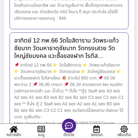
โดยทีมงานมืออาชีพ และ ชำนาญเส้นทาง พื้นที่กรุงเทพมหานคร
ปริมณฑล และ ต่างจังหวัด ทริป ไหนๆ ก็ สนุก ประทับใจ เมื่อใช้
บริการของเรา ยอดคนดู : 946
อาทิตย์ 12 กพ.66 วัดโฆสิตาราม วัดพระแก้ว
ชัยนาท วัดมหาธาตุชัยนาท วัดทรงเสวย วัด
ใหญ่ชัยมงคล แวะซื้อของฝาก โรตีส…
อาทิตย์ 12 กพ.66
วัดโฆสิตาราม
วัดพระแก้วชัยนาท
วัดมหาธาตุชัยนาท
วัดทรงเสวย
วัดใหญ่ชัยมงคล
แวะซื้อของฝาก โรตีสายไหม
ค่าทริป 890 บาท
06.00
พระราม 2
06.00 บางนา
06.30 ลานจอดรถ bts หมอชิต
(บริการอาหารเช้า และ น้ำดื่ม) ** ที่นั่ง **ตู้1 Staff จอง A3 จอง
A2 จอง A1 จอง B3 จอง B2 จอง B1 จอง C3 จอง C2 จอง C1
จอง ** ที่นั่ง ตู้ 2 Staff จอง A3 จอง A2 จอง A1 จอง B3 จอง
B2 จอง B1 จอง C3 C2 C1 จอง สนใจเทปนี้สอบถาม Admin ได้
นะคะ ดูเพิ่มเติม :
https://www.facebook.com/100057806223587/posts
หน้าหลัก
เมนู
จองรถ
เพิ่มเติม
ติดต่อ