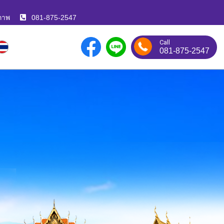
ภาพ
081-875-2547
Call
081-875-2547