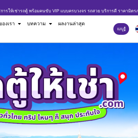
ิการให้เช่ารถตู้ พร้อมคนขับ VIP แบบครบวงจร รถสวย บริการดี ราคามิตร
ของเรา
บทความ
ผลงานล่าสุด
เมนู