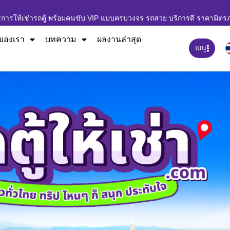
ิการให้เช่ารถตู้ พร้อมคนขับ VIP แบบครบวงจร รถสวย บริการดี ราคามิตร
ของเรา
บทความ
ผลงานล่าสุด
เมนู