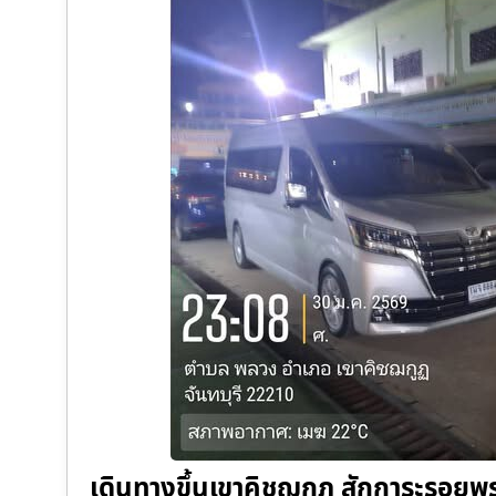
เดินทางขึ้นเขาคิชฌกูฎ สักการะรอยพ