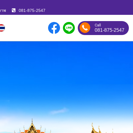
ภาพ
081-875-2547
Call
081-875-2547