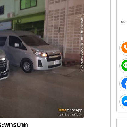
บริ
ระพุทธบาท