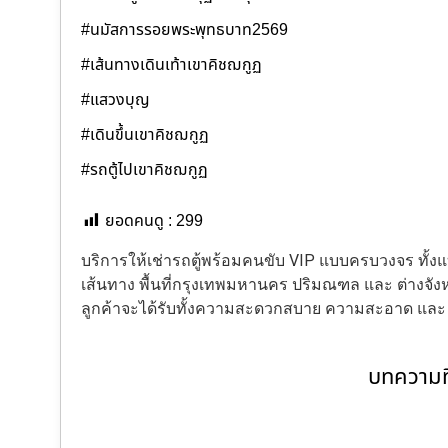
#นมัสการรอยพระพุทธบาท2569
#เส้นทางเดินเท้าเขาคิชฌกูฏ
#แสวงบุญ
#เดินขึ้นเขาคิชฌกูฏ
#รถตู้ไปเขาคิชฌกูฏ
ยอดคนดู :
299
บริการให้เช่ารถตู้พร้อมคนขับ VIP แบบครบวงจร ทั
เส้นทาง พื้นที่กรุงเทพมหานคร ปริมณฑล และ ต่างจังหว
ลูกค้าจะได้รับทั้งความสะดวกสบาย ความสะอาด แล
บทความที