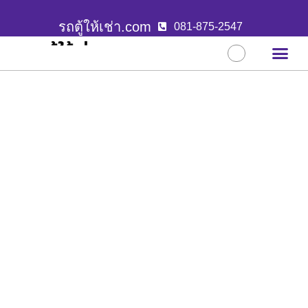
รถตู้ให้เช่า.com
081-875-2547
บริการขอ
ผลงานล่าสุ