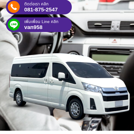
ติดต่อเรา คลิก
081-875-2547
เพิ่มเพื่อน Line คลิก
van958