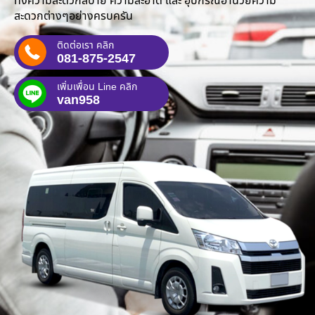
ทั้งความสะดวกสบาย ความสะอาด และ อุปกรณ์อำนวยความ
สะดวกต่างๆอย่างครบครัน
ติดต่อเรา คลิก
081-875-2547
เพิ่มเพื่อน Line คลิก
van958