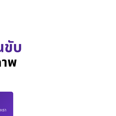
นขับ
ภาพ
เรา