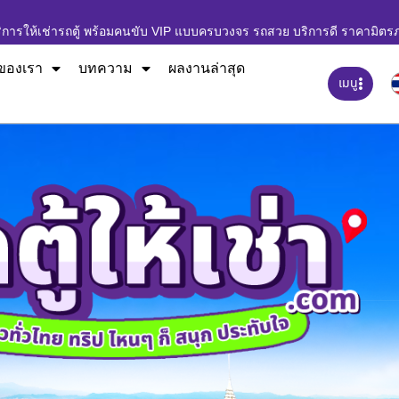
ิการให้เช่ารถตู้ พร้อมคนขับ VIP แบบครบวงจร รถสวย บริการดี ราคามิตร
ของเรา
บทความ
ผลงานล่าสุด
เมนู