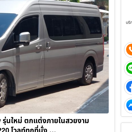
บริ
ew รุ่นใหม่ ตกแต่งภายในสวยงาม
20 โวลท์ทุกที่นั่ง …