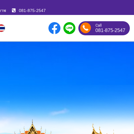
ภาพ
081-875-2547
Call
081-875-2547