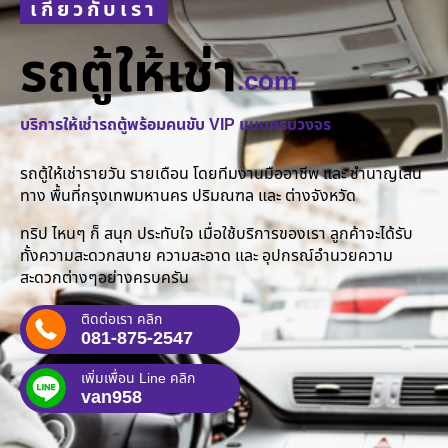
เกี่ยวกับเรา
รถตู้ให้เช่า
.com
บริการให้เช่ารถตู้พร้อมคนขับ VIP แบบครบวงจร
รถตู้ให้เช่ารายวัน รายเดือน โดยทีมงานมืออาชีพ และ ชำนาญเส้น
ทาง พื้นที่กรุงเทพมหานคร ปริมณฑล และ ต่างจังหวัด
ทริป ไหนๆ ก็ สนุก ประทับใจ เมื่อใช้บริการของเรา ลูกค้าจะได้รับ
ทั้งความสะดวกสบาย ความสะอาด และ อุปกรณ์อำนวยความ
สะดวกต่างๆอย่างครบครัน
ติดต่อเรา คลิก
081-875-2547
เพิ่มเพื่อน Line คลิก
van958