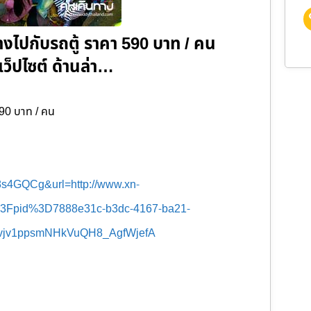
ทางไปกับรถตู้ ราคา 590 บาท / คน
เว็ปไซต์ ด้านล่า…
590 บาท / คน
W8s4GQCg&
url=http://www.xn-
%3Fpid%3D7888e31c-b3dc-4167-ba21-
vjv1ppsmNHkVuQH8_AgfWjefA