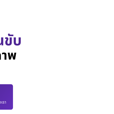
นขับ
ภาพ
เรา