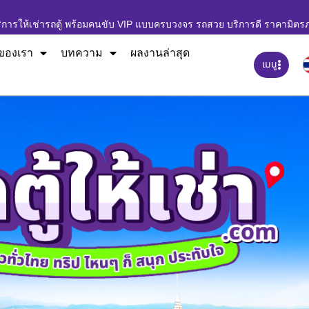
ิการให้เช่ารถตู้ พร้อมคนขับ VIP แบบครบวงจร รถสวย บริการดี ราคามิตร
ของเรา
บทความ
ผลงานล่าสุด
เมนู