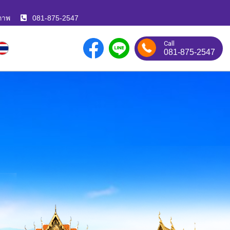
ภาพ
081-875-2547
Call
081-875-2547