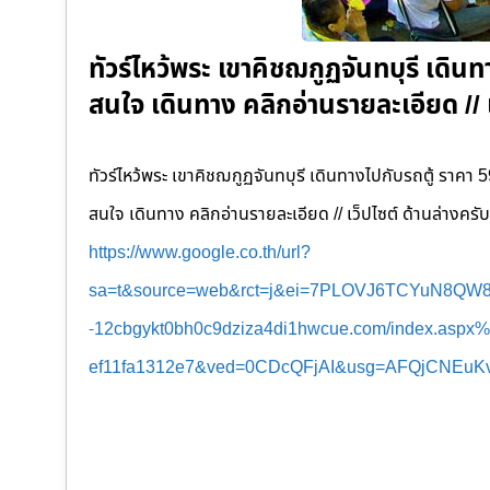
ทัวร์ไหว้พระ เขาคิชฌกูฏจันทบุรี เดิน
สนใจ เดินทาง คลิกอ่านรายละเอียด // 
ทัวร์ไหว้พระ เขาคิชฌกูฏจันทบุรี เดินทางไปกับรถตู้ ราคา 
สนใจ เดินทาง คลิกอ่านรายละเอียด // เว็ปไซต์ ด้านล่างครับ
https://www.google.co.th/url?
sa=t&source=web&rct=j&ei=7PLOVJ6TCYuN8Q
-12cbgykt0bh0c9dziza4di1hwcue.com/index.aspx
ef11fa1312e7&ved=0CDcQFjAI&usg=AFQjCNEuK