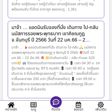
รับจ้าง รถตู้รับเหมา รถตู้นำเที่ยว เช่ารถตู้ขับเอง เช่ารถตู้ Vip
พร้อมคนขับ ทั่วไทย ราคาถูก ยอดคนดู : 1,351
มาจ้า … แอดมินรับจองที่นั่ง เดินทาง ไป-กลับ
นมัสการรอยพระพุทธบาท เขาคิชฌกูฏ
จ.จันทบุรี ปี 2566 วันที่ 22 มค.66 – 2…
มาจ้า …
แอดมินรับจองที่นั่ง เดินทาง ไป-กลับ
นมัสการ
รอยพระพุทธบาท เขาคิชฌกูฏ จ.จันทบุรี ปี 2566
วันที่ 22
มค.66 – 22 มีค.66
ค่าเดินทางไป – กลับ ท่านละ 620
บาท
โปรแกรมเดินทางรอบกลางวัน
เวลา 04.30 น. รถ
ตู้มาจอรับ stand by. BTS หมอชิต
เวลา 05.00 น. รถตู้ออก
เดินทาง 4 ชั่วโมงถึงจุดจอดรถตู้ ” บ้านสวนมุ๊ ” จองซื้อตั๋วขึ้นเขา
ขาขึ้นและขาลง 200 บาท (ซื้อตั๋วรอบเดียว)
เวลา 09.00 น.
ขึ้นเขาสักการะรอยพระพุทธบาทศักดิ์สิทธิ์เขาคิชฌกูฏ ใช้เวลา
ประมาณ 4-5 ชั่วโมงครับ
มาแล้วจ้า ท่านใดที่รอ …ถ้ำนาคี & ถ้ำศรีพรหม
หน้าหลัก
เมนู
จองรถ
เพิ่มเติม
ติดต่อ