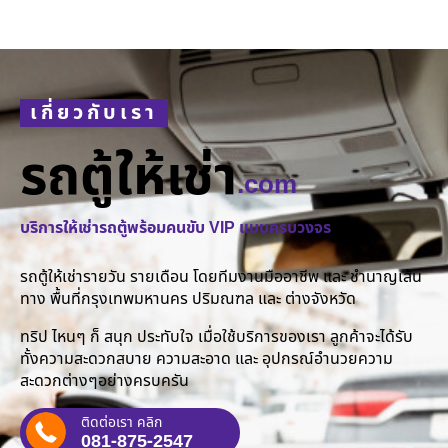
เกี่ยวกับเรา
รถตู้ให้เช่า
.com
บริการให้เช่ารถตู้พร้อมคนขับ VIP แบบครบวงจร
รถตู้ให้เช่ารายวัน รายเดือน โดยทีมงานมืออาชีพ และ ชำนาญเส้น
ทาง พื้นที่กรุงเทพมหานคร ปริมณฑล และ ต่างจังหวัด
ทริป ไหนๆ ก็ สนุก ประทับใจ เมื่อใช้บริการของเรา ลูกค้าจะได้รับ
ทั้งความสะดวกสบาย ความสะอาด และ อุปกรณ์อำนวยความ
สะดวกต่างๆอย่างครบครัน
ติดต่อเรา คลิก
081-875-2547