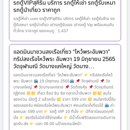
รถตู้VIPสุคิริน บริการ รถตู้ให้เช่า รถตู้รับเหมา
รถตู้นำเที่ยว ราคาถูก
รถตู้ให้เช่า.com รถตู้VIPสุคิริน บริการ รถตู้ให้เช่า รถตู้รับจ้าง รถ
ตู้รับเหมา รถตู้นำเที่ยว เช่ารถตู้ขับเอง เช่ารถตู้ Vip พร้อมคนขับ
ทั่วไทย ราคาถูก ยอดคนดู : 1,437
แอดมินมาชวนลงเรือเที่ยว “ไหว้พระอัมพวา”
ทริปลงเรือไหว้พระ อัมพวา 19 มิถุยายน 2565
วัดจุฬามณี วัดบางแคใหญ่ วัดบาง…
แอดมินมาชวนลงเรือเที่ยว “ไหว้พระอัมพวา”
ทริปลงเรือไหว้
พระ อัมพวา
19 มิถุยายน 2565
วัดจุฬามณี
วัด
บางแคใหญ่
วัดบางแคกลาง
วัดท้องคุ้ง
วัดภุมรินทร์
กุฏิทอง
เที่ยว ช้อป ชิม ชิล ตลาดน้ำอัมพวา
สนใจ
จองด่วน เปิดตู้ 2 แล้วครับ
ราคา 599 บาท
สนใจทริปนี้รีบ
จองเลยครับ #ล่องเรือไหว้พระอัมพวา #คนเดียวก็เที่ยวได้
ค่า
รถคนละ 599 บาท
รถตู้ VIP 10 ที่นั่ง
มีที่ชาร์จแบตทุกที่
นั่ง
ลงเรือไม่มีค่าใช้จ่ายเพิ่ม
มีน้ำดื่มฟรีตลอดการเดินทาง
จุดรับ-ส่ง
เวลา 06.00 นป้ายรถเมล์หน้า