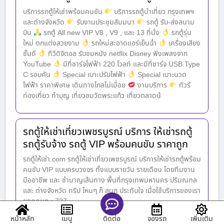
บริการรถตู้ให้เช่าพร้อมคนขับ
บริการรถตู้นำเที่ยว กรุงเทพฯ
และต่างจังหวัด
รับงานประชุมสัมมนา
รถตู้ รับ-ส่งสนาม
บิน
รถตู้ All new VIP V8 , V9 , และ 13 ที่นั่ง
รถตู้รุ่น
ใหม่ ตกแต่งสวยงาม
รถใหม่สะอาดแอร์เย็นฉ่ำ
เครื่องเสียง
ชั้นดี
ทีวีดิจิตอล รับชมหนัง netflix Disney ฟังเพลงจาก
YouTube
มีที่ชาร์จไฟฟ้า 220 โวลท์ และมีที่ชาร์จ USB Type
C รอบคัน
Special เบาะปรับไฟฟ้า
Special เบาะนวด
ไฟฟ้า ราคาพิเศษ เดินทางไกลไม่เมื่อย
งานบริการ
ทัวร์
ท่องเที่ยว ทำบุญ เที่ยวชมวัดพระแก้ว เที่ยวตลาดน้
รถตู้ให้เช่าเที่ยวเพชรบูรณ์ บริการ ให้เช่ารถตู้
รถตู้รับจ้าง รถตู้ VIP พร้อมคนขับ ราคาถูก
รถตู้ให้เช่า.com รถตู้ให้เช่าเที่ยวเพชรบูรณ์ บริการให้เช่ารถตู้พร้อม
คนขับ VIP แบบครบวงจร ทั้งแบบรายวัน รายเดือน โดยทีมงาน
มืออาชีพ และ ชำนาญเส้นทาง พื้นที่กรุงเทพมหานคร ปริมณฑล
และ ต่างจังหวัด ทริป ไหนๆ ก็ สนุก ประทับใจ เมื่อใช้บริการของเรา
ยอดคนดู : 737
หน้าหลัก
เมนู
จองรถ
เพิ่มเติม
ติดต่อ