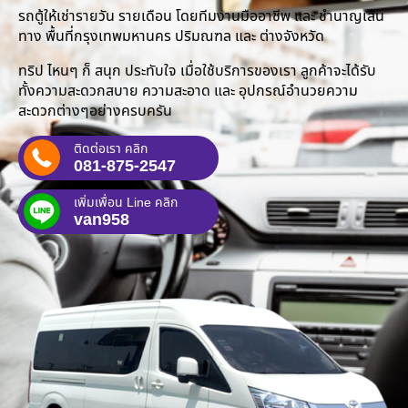
รถตู้ให้เช่ารายวัน รายเดือน โดยทีมงานมืออาชีพ และ ชำนาญเส้น
ทาง พื้นที่กรุงเทพมหานคร ปริมณฑล และ ต่างจังหวัด
ทริป ไหนๆ ก็ สนุก ประทับใจ เมื่อใช้บริการของเรา ลูกค้าจะได้รับ
ทั้งความสะดวกสบาย ความสะอาด และ อุปกรณ์อำนวยความ
สะดวกต่างๆอย่างครบครัน
ติดต่อเรา คลิก
081-875-2547
เพิ่มเพื่อน Line คลิก
van958