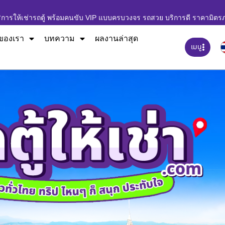
ิการให้เช่ารถตู้ พร้อมคนขับ VIP แบบครบวงจร รถสวย บริการดี ราคามิตร
ของเรา
บทความ
ผลงานล่าสุด
เมนู