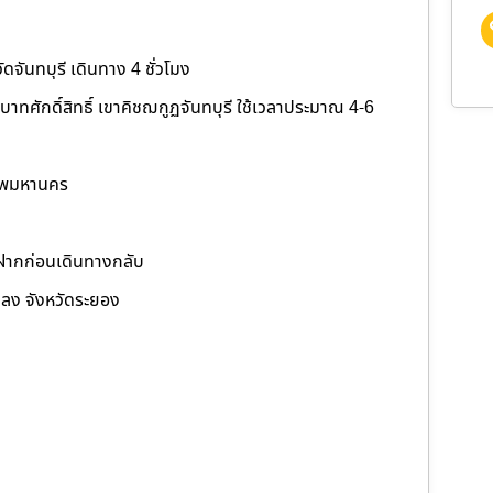
ดจันทบุรี เดินทาง 4 ชั่วโมง
าทศักดิ์สิทธิ์ เขาคิชฌกูฏจันทบุรี ใช้เวลาประมาณ 4-6
เทพมหานคร
งฝากก่อนเดินทางกลับ
กลง จังหวัดระยอง