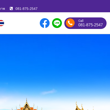
ภาพ
081-875-2547
Call
081-875-2547