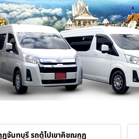
กุฏจันทบุรี รถตู้ไปเขาคิชฌกูฏ