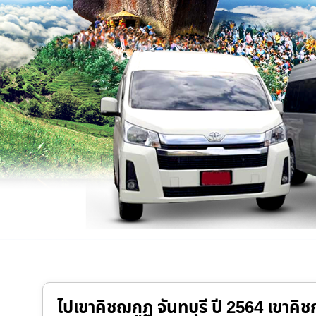
ไปเขาคิชฌกูฏ จันทบุรี ปี 2564 เขาคิช