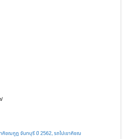
m/
เขาคิชฌกูฏ จันทบุรี ปี 2562, รถไปเขาคิชฌ