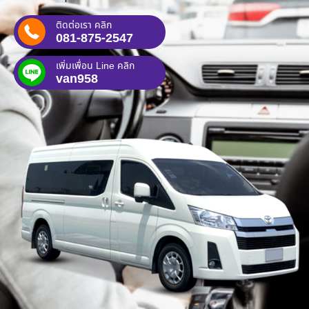
ติดต่อเรา คลิก
081-875-2547
เพิ่มเพื่อน Line คลิก
van958