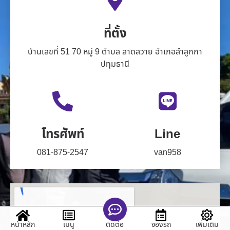
ที่ตั้ง
บ้านเลขที่ 51 70 หมู่ 9 ตำบล ลาดสวาย อำเภอลำลูกกา
ปทุมธานี
โทรศัพท์
Line
081-875-2547
van958
หน้าหลัก
เมนู
จองรถ
เพิ่มเติม
ติดต่อ