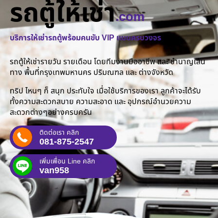
รถตู้ให้เช่า
.com
บริการให้เช่ารถตู้พร้อมคนขับ VIP แบบครบวงจร
รถตู้ให้เช่ารายวัน รายเดือน โดยทีมงานมืออาชีพ และ ชำนาญเส้น
ทาง พื้นที่กรุงเทพมหานคร ปริมณฑล และ ต่างจังหวัด
ทริป ไหนๆ ก็ สนุก ประทับใจ เมื่อใช้บริการของเรา ลูกค้าจะได้รับ
ทั้งความสะดวกสบาย ความสะอาด และ อุปกรณ์อำนวยความ
สะดวกต่างๆอย่างครบครัน
ติดต่อเรา คลิก
081-875-2547
เพิ่มเพื่อน Line คลิก
van958