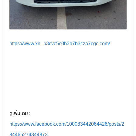
https://www.xn--b3cvc5c0b3b7b3cza7cgc.com/
ดูเพิ่มเติม :
https://www.facebook.com/100083442064426/posts/2
84465274344873