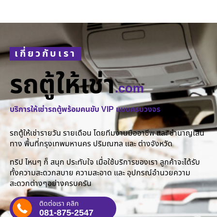
เกี่ยวกับเรา
รถตู้ให้เช่า
.com
บริการให้เช่ารถตู้พร้อมคนขับ VIP แบบครบวงจร
รถตู้ให้เช่ารายวัน รายเดือน โดยทีมงานมืออาชีพ และ ชำนาญเส้น
ทาง พื้นที่กรุงเทพมหานคร ปริมณฑล และ ต่างจังหวัด
ทริป ไหนๆ ก็ สนุก ประทับใจ เมื่อใช้บริการของเรา ลูกค้าจะได้รับ
ทั้งความสะดวกสบาย ความสะอาด และ อุปกรณ์อำนวยความ
สะดวกต่างๆอย่างครบครัน
ติดต่อเรา คลิก
081-875-2547