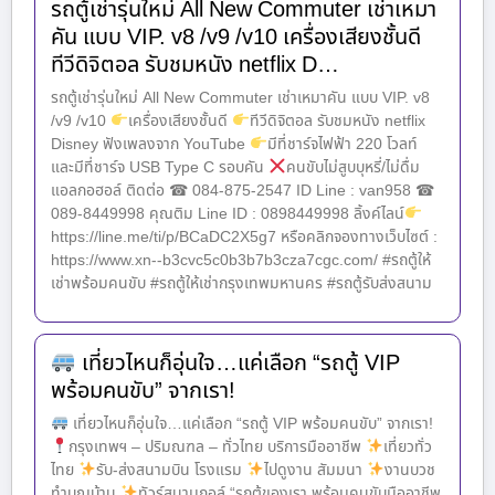
รถตู้เช่ารุ่นใหม่ All New Commuter เช่าเหมา
คัน แบบ VIP. v8 /v9 /v10 เครื่องเสียงชั้นดี
ทีวีดิจิตอล รับชมหนัง netflix D…
รถตู้เช่ารุ่นใหม่ All New Commuter เช่าเหมาคัน แบบ VIP. v8
/v9 /v10
เครื่องเสียงชั้นดี
ทีวีดิจิตอล รับชมหนัง netflix
Disney ฟังเพลงจาก YouTube
มีที่ชาร์จไฟฟ้า 220 โวลท์
และมีที่ชาร์จ USB Type C รอบคัน
คนขับไม่สูบบุหรี่/ไม่ดื่ม
แอลกอฮอล์ ติดต่อ ☎ 084-875-2547 ID Line : van958 ☎
089-8449998 คุณติม Line ID : 0898449998 ลิ้งค์ไลน์
https://line.me/ti/p/BCaDC2X5g7 หรือคลิกจองทางเว็บไซต์ :
https://www.xn--b3cvc5c0b3b7b3cza7cgc.com/ #รถตู้ให้
เช่าพร้อมคนขับ #รถตู้ให้เช่ากรุงเทพมหานคร #รถตู้รับส่งสนาม
เที่ยวไหนก็อุ่นใจ…แค่เลือก “รถตู้ VIP
พร้อมคนขับ” จากเรา!
เที่ยวไหนก็อุ่นใจ…แค่เลือก “รถตู้ VIP พร้อมคนขับ” จากเรา!
กรุงเทพฯ – ปริมณฑล – ทั่วไทย บริการมืออาชีพ
เที่ยวทั่ว
ไทย
รับ-ส่งสนามบิน โรงแรม
ไปดูงาน สัมมนา
งานบวช
ทำบุญบ้าน
ทัวร์สนามกอล์ “รถตู้ของเรา พร้อมคนขับมืออาชีพ