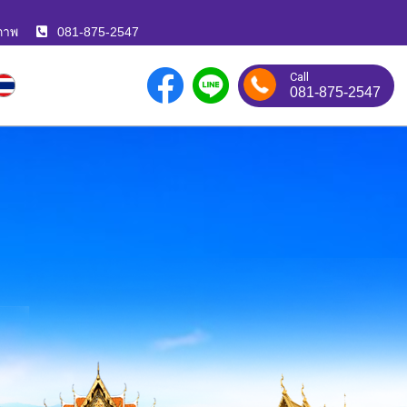
ภาพ
081-875-2547
Call
081-875-2547