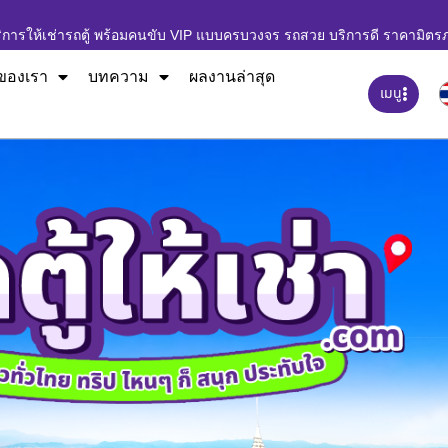
ิการให้เช่ารถตู้ พร้อมคนขับ VIP แบบครบวงจร รถสวย บริการดี ราคามิตร
ของเรา
บทความ
ผลงานล่าสุด
เมนู