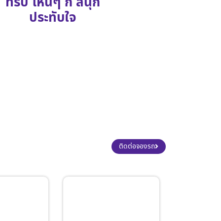
ทริป ไหนๆ ก็ สนุก
ประทับใจ
ติดต่อจองรถ