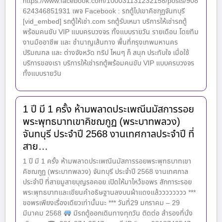
https://www.facebook.com/100031131232158/posts/908
624346851931 เพจ Facebook : รถตู้ไปเขาคิชกุฏจันทบุรี
[vid_embed] รถตู้ให้เช่า.com รถตู้รับเหมา บริการให้เช่ารถตู้
พร้อมคนขับ VIP แบบครบวงจร ทั้งแบบรายวัน รายเดือน โดยทีม
งานมืออาชีพ และ ชำนาญเส้นทาง พื้นที่กรุงเทพมหานคร
ปริมณฑล และ ต่างจังหวัด ทริป ไหนๆ ก็ สนุก ประทับใจ เมื่อใช้
บริการของเรา บริการให้เช่ารถตู้พร้อมคนขับ VIP แบบครบวงจร
ทั้งแบบรายวัน
1 ปี มี 1 ครั้ง ห้ามพลาดประเพณีนมัสการรอย
พระพุทธบาทเขาคิชฌกูฏ (พระบาทพลวง)
จันทบุรี ประจำปี 2568 งานเทศกาลประจำปี ที่
สาย…
1 ปี มี 1 ครั้ง ห้ามพลาดประเพณีนมัสการรอยพระพุทธบาทเขา
คิชฌกูฏ (พระบาทพลวง) จันทบุรี ประจำปี 2568 งานเทศกาล
ประจำปี ที่สายมูสายบุญรอคอย เปิดให้มาไหว้ขอพร สักการะรอย
พระพุทธบาทและเขียนคำอธิษฐานลงบนผ้าแดงแล้วววววววว ***
ขอพรเพียงเรื่องเดียวเท่านั้นนะ *** วันที่29 มกราคม – 29
มีนาคม 2568
มีรถตู้ออกเดินทางทุกวัน ติดต่อ สำรองที่นั่ง