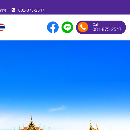
ภาพ
081-875-2547
Call
081-875-2547