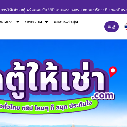
ิการให้เช่ารถตู้ พร้อมคนขับ VIP แบบครบวงจร รถสวย บริการดี ราคามิตร
ของเรา
บทความ
ผลงานล่าสุด
เมนู