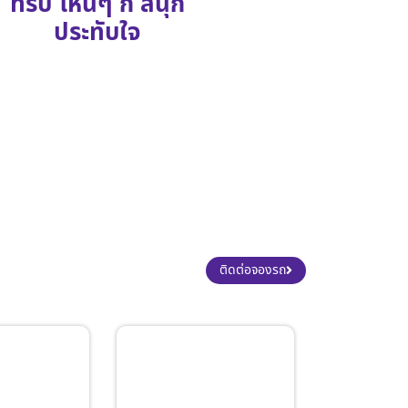
ทริป ไหนๆ ก็ สนุก
ประทับใจ
ติดต่อจองรถ